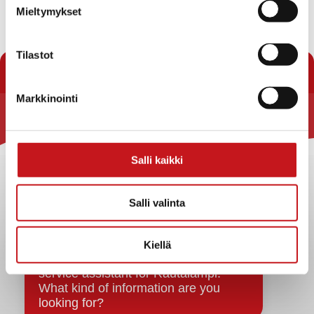
Mieltymykset
« Uutishuone
Tilastot
Markkinointi
Rautalammin kunta
Yhteystiedot
Salli kaikki
Kuntainfo
Strategiat, ohjelmat, ohjeet, suunnitelmat, säännöt ja
Salli valinta
sopimukset
Asiakirjajulkisuuskuvaus
Kiellä
Evästeet
Saavutettavuusseloste
Tietosuoja