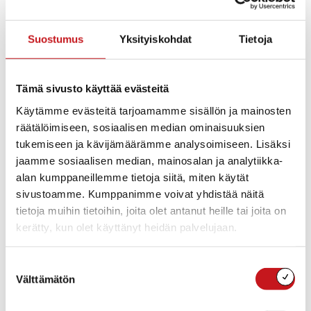
• Jatkamme 50 vuotta täyttäneiden Rautalammin
asukkaiden ajanvarausta ja rokottamista. Myös
Suostumus
Yksityiskohdat
Tietoja
rokottamattomat riskiryhmiin 1 ja 2 kuuluvat 16-69
vuotiaat voivat edelleen varata rokotusaikoja.
Tämä sivusto käyttää evästeitä
• Rokotusaikoja voi varata
ti 18.5.2021 ja ke 19.5.2021 klo
8-15
tai niin kauan kuin aikoja riittää jaettavaksi.
Käytämme evästeitä tarjoamamme sisällön ja mainosten
Ajanvarauksen puhelinnumero on
Rautalammille 044
räätälöimiseen, sosiaalisen median ominaisuuksien
4131 280
. Puhelut ohjautuvat
tukemiseen ja kävijämäärämme analysoimiseen. Lisäksi
takaisinsoittojärjestelmään. Otamme terveysasemalta
jaamme sosiaalisen median, mainosalan ja analytiikka-
yhteyttä soittaneisiin sen mukaisesti, miten saamme
alan kumppaneillemme tietoja siitä, miten käytät
rokotteita kuntayhtymään.
sivustoamme. Kumppanimme voivat yhdistää näitä
tietoja muihin tietoihin, joita olet antanut heille tai joita on
• Pyydämme rokotuksiin tulevia huomioimaan, että
kerätty, kun olet käyttänyt heidän palvelujaan.
ruuhkan välttämiseksi rokotuspaikalle kannattaa tulla
vasta juuri ennen varattua rokotusaikaa.
Suostumuksen
Välttämätön
valinta