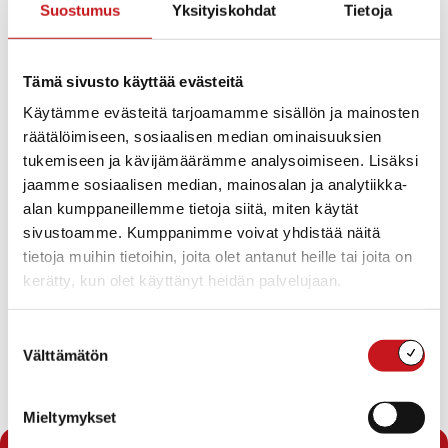
Suostumus
Yksityiskohdat
Tietoja
• Jatkamme 55 vuotta täyttäneiden Rautalammin
asukkaiden ajanvarausta ja rokottamista. Myös
rokottamattomat riskiryhmiin 1 ja 2 kuuluvat 16 – 69
Tämä sivusto käyttää evästeitä
vuotiaat voivat edelleen varata rokotusaikoja.
Käytämme evästeitä tarjoamamme sisällön ja mainosten
• Rokotusaikoja voi varata
ti 4.5.2021 ja ke 5.5.2021 klo 8-
räätälöimiseen, sosiaalisen median ominaisuuksien
15
tai niin kauan kuin aikoja riittää jaettavaksi.
tukemiseen ja kävijämäärämme analysoimiseen. Lisäksi
Ajanvarauksen puhelinnumero on
Rautalammille 044
jaamme sosiaalisen median, mainosalan ja analytiikka-
4131 280
. Puhelut ohjautuvat
alan kumppaneillemme tietoja siitä, miten käytät
takaisinsoittojärjestelmään. Otamme terveysasemalta
sivustoamme. Kumppanimme voivat yhdistää näitä
yhteyttä soittaneisiin sen mukaisesti, miten saamme
tietoja muihin tietoihin, joita olet antanut heille tai joita on
rokotteita kuntayhtymään.
kerätty, kun olet käyttänyt heidän palvelujaan.
Suostumuksen
Välttämätön
valinta
Mieltymykset
« Uutishuone