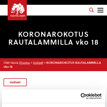
KORONAROKOTUS
RAUTALAMMILLA vko 18
Olet tässä:
Etusivu
>
Uutiset
>
KORONAROKOTUS RAUTALAMMILLA
vko 18
Uutiset
KORONAVIRUS
3.5.2021 — 10:43