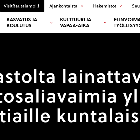
VisitRautalampi.fi
Ajankohtaista
Hakemistot
Seu
KASVATUS JA
KULTTUURI JA
ELINVOIMA
KOULUTUS
VAPAA-AIKA
TYÖLLISYY
astolta lainatta
osaliavaimia yl
iaille kuntalais