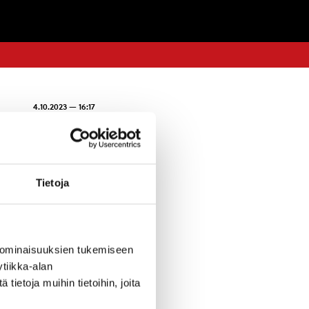
4.10.2023 — 16:17
isille sekä
Tietoja
a olevalla
osaliavainta
 ominaisuuksien tukemiseen
tiikka-alan
aikalla.
ietoja muihin tietoihin, joita