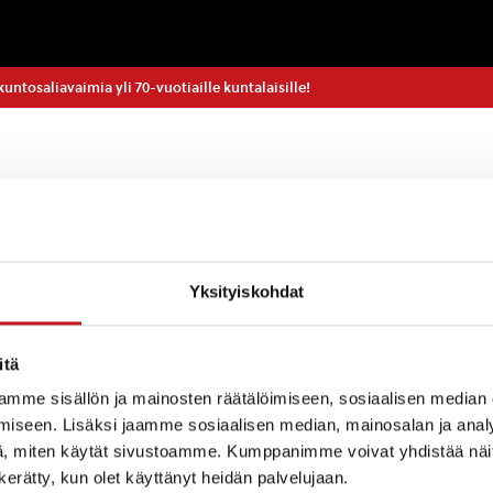
kuntosaliavaimia yli 70-vuotiaille kuntalaisille!
salin käyttö on maksutonta yli 70-vuotiaille kuntala
Yksityiskohdat
loaikoina että muina aikoina kirjastolta lainattaviss
lla.
Uimahallin aukioloaikana et tarvitse erillistä kunt
öön.
itä
mme sisällön ja mainosten räätälöimiseen, sosiaalisen median
 voi lainata vuorokaudeksi kerrallaan kirjastokortilla.
iseen. Lisäksi jaamme sosiaalisen median, mainosalan ja analy
 pystyy lainaamaan kirjaston henkilökunnan ollessa p
, miten käytät sivustoamme. Kumppanimme voivat yhdistää näitä t
n kerätty, kun olet käyttänyt heidän palvelujaan.