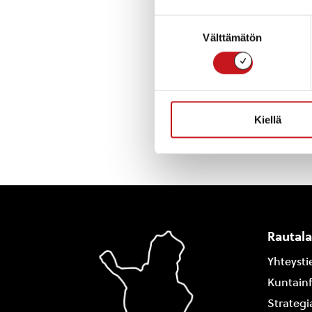
Uimahallin auki
Suostumuksen
Rautalammin kunt
Välttämätön
valinta
« Uutishuone
Kiellä
Rautal
Yhteysti
Kuntain
Strategi