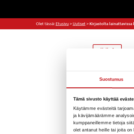
Olet tässä:
Etusivu
>
Uutiset
>
Kirjastolta lainattavissa 
Uutiset
Uimahallin kunto
Suostumus
uimahallin aukio
kuntosaliavaime
kuntosalin käytt
Tämä sivusto käyttää eväste
Käytämme evästeitä tarjoama
Kuntosaliavaimen
ja kävijämäärämme analysoim
Kuntosaliavaimia
kumppaneillemme tietoja siitä
olet antanut heille tai joita o