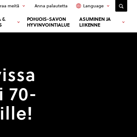
raa meitä
Anna palautetta
Language
 &
POHJOIS-SAVON
ASUMINEN JA
S
HYVINVOINTIALUE
LIIKENNE
vissa
i 70-
ille!