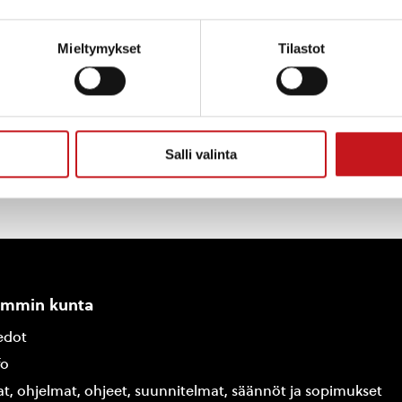
oloajat:
Uimahalli – Rautalampi.fi
a toivottaa liikunnallista vanhusten viikkoa!
Mieltymykset
Tilastot
Salli valinta
ammin kunta
edot
fo
at, ohjelmat, ohjeet, suunnitelmat, säännöt ja sopimukset