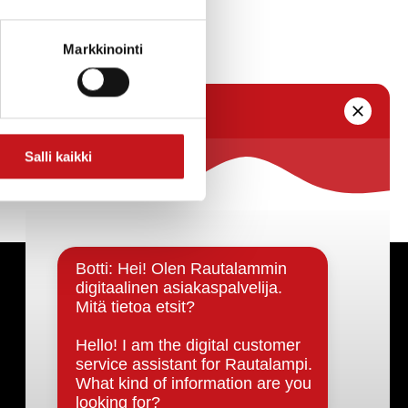
Markkinointi
Salli kaikki
Päätöksenteko ja lähidemokratia
Päätökset, esityslistat & pöytäkirjat
Hallinto
Kunnanhallitus