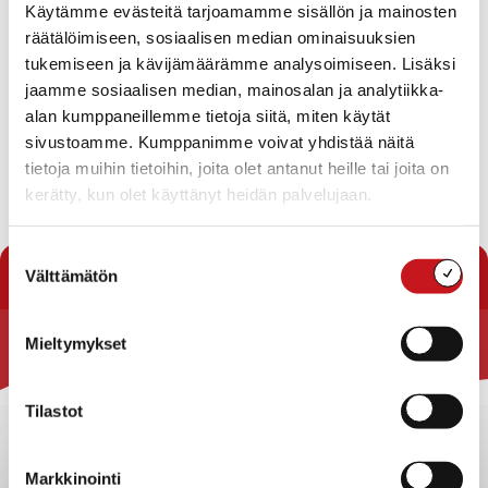
Käytämme evästeitä tarjoamamme sisällön ja mainosten
tiistaisin ja torstaisin klo 12:sta lähtien. Kirjat ovat
räätälöimiseen, sosiaalisen median ominaisuuksien
poisto- tai lahjoituskirjoja. Kirjakasseja jaetaan niin
tukemiseen ja kävijämäärämme analysoimiseen. Lisäksi
kauan kuin aineistoa riittää.
ÄLÄ
palauta kirjoja takaisin
jaamme sosiaalisen median, mainosalan ja analytiikka-
kirjastoon, vaan laita kannet sekajätteisiin ja kirjan sivut
alan kumppaneillemme tietoja siitä, miten käytät
paperinkeräykseen.
sivustoamme. Kumppanimme voivat yhdistää näitä
tietoja muihin tietoihin, joita olet antanut heille tai joita on
kerätty, kun olet käyttänyt heidän palvelujaan.
« Uutishuone
Suostumuksen
Välttämätön
valinta
Mieltymykset
Rautalammin kunta
Yhteystiedot
Tilastot
Kuntainfo
Strategiat, ohjelmat, ohjeet, suunnitelmat, säännöt ja
Markkinointi