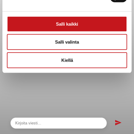
sopimukset
Asiakirjajulkisuuskuvaus
Evästeet
Salli kaikki
Saavutettavuusseloste
Tietosuoja
Salli valinta
Tietosuojaselosteet
Tietopyyntö
Kiellä
Päätöksenteko ja lähidemokratia
Päätökset, esityslistat & pöytäkirjat
Hallinto
Kunnanhallitus
Kunnanvaltuusto
Lautakunnat