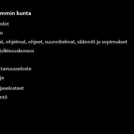
ammin kunta
edot
fo
at, ohjelmat, ohjeet, suunnitelmat, säännöt ja sopimukset
ajulkisuuskuvaus
tavuusseloste
ja
jaselosteet
yntö