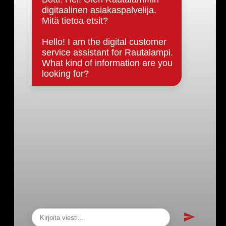
Päätöksenteko ja lähidemokratia
Päätökset, esityslistat & pöytäkirjat
Hallinto
Kunnanhallitus
Kunnanvaltuusto
Lautakunnat