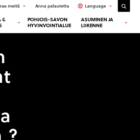
raa meitä
Anna palautetta
Language
 &
POHJOIS-SAVON
ASUMINEN JA
S
HYVINVOINTIALUE
LIIKENNE
n
at
ja
n ?