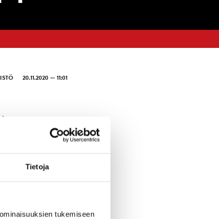
ISTÖ
20.11.2020 — 11:01
4)
-Core-hanke) ja
on
Tietoja
ulmasta. Itä-
ölönen ja
i Salo.
 ominaisuuksien tukemiseen