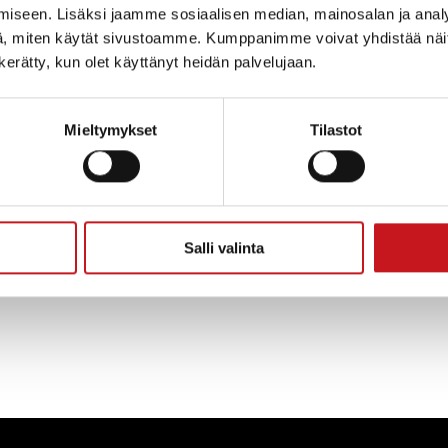
llistuvat voivat esittää ennakkoon kysymyksiä kaivosill
iseen. Lisäksi jaamme sosiaalisen median, mainosalan ja analy
listuville asiantuntijoille. Kysymyksiä voi lähettää ede
, miten käytät sivustoamme. Kumppanimme voivat yhdistää näitä t
neuvontaan Teija Oksaselle (
teija.oksanen@rautalampi
n kerätty, kun olet käyttänyt heidän palvelujaan.
ta, Kuopiontie 11, 77700 Rautalampi. Kuoreen merkint
a myös striimattuna Rautalammin kunnan facebook-siv
Mieltymykset
Tilastot
i nauhoitettuna kahden viikon ajan tilaisuuden jälkee
aan!
Salli valinta