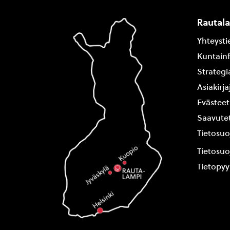
Rautal
Yhteysti
Kuntain
Strategi
Asiakirj
Evästeet
Saavutet
Tietosuo
Tietosuo
Tietopy