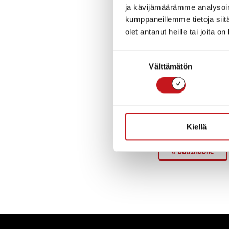
Tilaisuuteen osa
ja kävijämäärämme analysoim
tilaisuuteen osal
kumppaneillemme tietoja siitä
kunnanviraston 
olet antanut heille tai joita o
Rautalammin kun
Suostumuksen
Iltaa voi seurat
Välttämätön
valinta
ajantasaisena ta
Tervetuloa muk
Kiellä
« Uutishuone