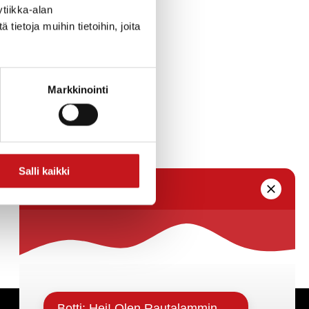
an aihepiiristä
tiikka-alan
lleen
ietoja muihin tietoihin, joita
.fi
) tai postitse
ä ”Kaivosilta”.
uilla
Markkinointi
n.
Salli kaikki