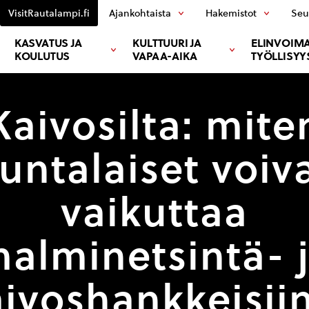
VisitRautalampi.fi
Ajankohtaista
Hakemistot
Seu
KASVATUS JA
KULTTUURI JA
ELINVOIMA
KOULUTUS
VAPAA-AIKA
TYÖLLISYY
Kaivosilta: mite
untalaiset voiv
vaikuttaa
alminetsintä- 
ivoshankkeisii