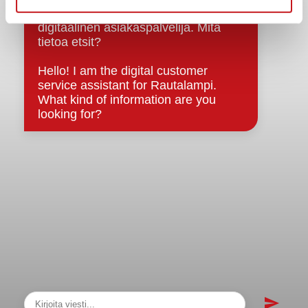
Strategiat, ohjelmat, ohjeet, suunnitelmat, säännöt ja
sopimukset
Asiakirjajulkisuuskuvaus
Evästeet
Saavutettavuusseloste
Tietosuoja
Tietosuojaselosteet
Tietopyyntö
Päätöksenteko ja lähidemokratia
Päätökset, esityslistat & pöytäkirjat
Hallinto
Kunnanhallitus
Kunnanvaltuusto
Lautakunnat