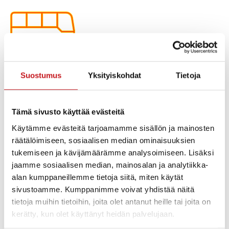
Suostumus
Yksityiskohdat
Tietoja
Syksy on edennyt jo koulujen syyslomaviikon
kynnykselle. Koulujen syyslomaa vietetään viikolla 42.
Joukkoliikenteessä ajetaan lomaviikolla Rautalampi–
Tämä sivusto käyttää evästeitä
Kuopio -linjalla lomapäivävuorot, jotka on aikatauluun
Käytämme evästeitä tarjoamamme sisällön ja mainosten
merkitty kolmella plussalla (+++). Lauantain ja
räätälöimiseen, sosiaalisen median ominaisuuksien
sunnuntain viikonloppuliikenne ajetaan normaalisti.
tukemiseen ja kävijämäärämme analysoimiseen. Lisäksi
Kunnan sisäisessä liikenteessä koulupäivävuorot eivät
liikennöi, mutta asiointitaksit kyllä kulkevat, kun vain
jaamme sosiaalisen median, mainosalan ja analytiikka-
muistat tilata kyydin ennalta Savoluxilta, puh. 040 163
alan kumppaneillemme tietoja siitä, miten käytät
2517.
sivustoamme. Kumppanimme voivat yhdistää näitä
tietoja muihin tietoihin, joita olet antanut heille tai joita on
Huomaathan, että Suonenjoen ja Kuopion vuoroilta on
kerätty, kun olet käyttänyt heidän palvelujaan.
näppärät vaihtoyhteydet eri puolille Suomea.