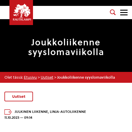
Joukkoliikenne
syyslomaviikolla
Olet tässä:
Etusivu
>
Uutiset
>
Joukkoliikenne syyslomaviikolla
Uutiset
JULKINEN LIIKENNE
,
LINJA-AUTOLIIKENNE
11.10.2023 — 09:14