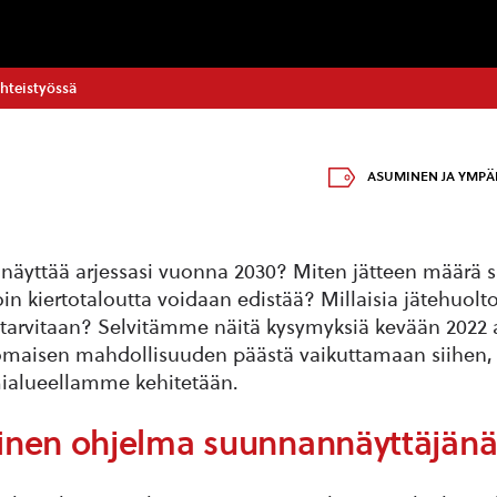
hteistyössä
ASUMINEN JA YMPÄ
 näyttää arjessasi vuonna 2030? Miten jätteen määrä
oin kiertotaloutta voidaan edistää? Millaisia jätehuolt
tarvitaan? Selvitämme näitä kysymyksiä kevään 2022 a
maisen mahdollisuuden päästä vaikuttamaan siihen,
mialueellamme kehitetään.
ttinen ohjelma suunnannäyttäjän