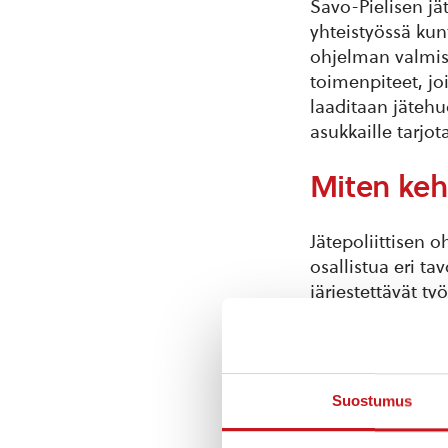
Savo-Pielisen jä
yhteistyössä ku
ohjelman valmist
toimenpiteet, j
laaditaan jätehu
asukkaille tarjot
Miten kehi
Jätepoliittisen 
osallistua eri t
järjestettävät ty
ja selvitetään ke
Asukkaille suunn
kiinnostuneille. 
Suostumus
toimijoille järje
tarkasteltua mon