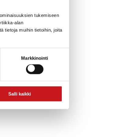
tu sähköinen
 ominaisuuksien tukemiseen
ön. Lisäksi
tiikka-alan
llisuus esittää
ietoja muihin tietoihin, joita
Markkinointi
vuilla sekä
Salli kaikki