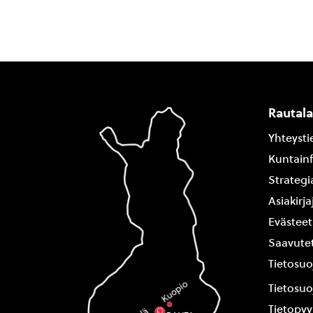
Rautal
Yhteysti
Kuntain
Strategi
Asiakirj
Evästeet
Saavutet
Tietosuo
Tietosuo
Tietopy