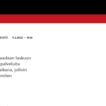
RISTÖ
9.2.2022 — 10:16
 saadaan laskuun
opalveluita
ikana, jolloin
 miten
ä