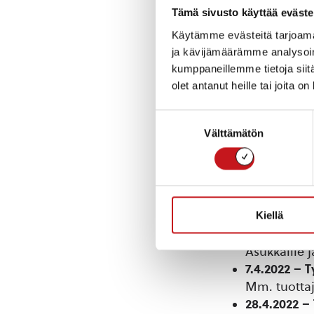
Tämä sivusto käyttää eväste
Kevään aikana to
Käytämme evästeitä tarjoama
kysely, johon va
ja kävijämäärämme analysoim
Otakantaa.fi pal
kumppaneillemme tietoja siitä
mielipiteitä ja 
olet antanut heille tai joita o
Suostumuksen
Päivitämme tätä
Välttämätön
valinta
osallistumismahd
sosiaalisen medi
Aikataulu
Kiellä
Maalis-huh
Asukkaille 
7.4.2022 – 
Mm. tuottaj
28.4.2022 –