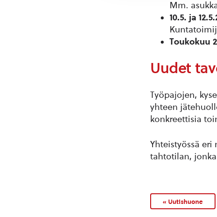
Mm. asukkaa
10.5. ja 12.
Kuntatoimi
Toukokuu 20
Uudet tavo
Työpajojen, kyse
yhteen jätehuoll
konkreettisia toi
Yhteistyössä er
tahtotilan, jonk
« Uutishuone