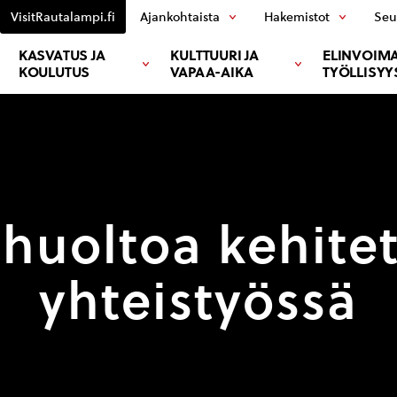
VisitRautalampi.fi
Ajankohtaista
Hakemistot
Seu
KASVATUS JA
KULTTUURI JA
ELINVOIMA
KOULUTUS
VAPAA-AIKA
TYÖLLISYY
ehuoltoa kehite
yhteistyössä