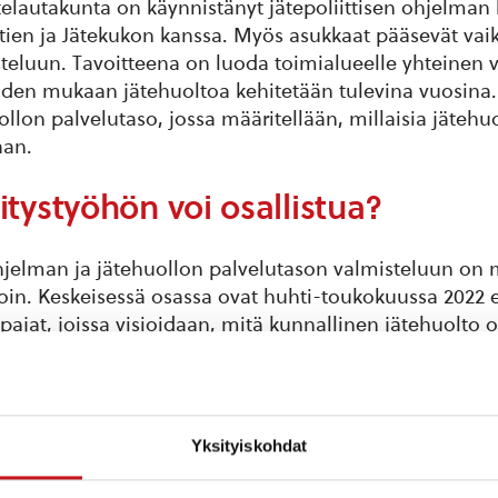
telautakunta on käynnistänyt jätepoliittisen ohjelman
ntien ja Jätekukon kanssa. Myös asukkaat pääsevät va
eluun. Tavoitteena on luoda toimialueelle yhteinen vis
oiden mukaan jätehuoltoa kehitetään tulevina vuosina
ollon palvelutaso, jossa määritellään, millaisia jätehu
aan.
tystyöhön voi osallistua?
ohjelman ja jätehuollon palvelutason valmisteluun on 
avoin. Keskeisessä osassa ovat huhti-toukokuussa 2022 
öpajat, joissa visioidaan, mitä kunnallinen jätehuolto 
inoja, joilla toivottu tahtotila saavutetaan.
attu työpaja on avoin kaikille jätehuollon kehittämise
Lisäksi kuntien edustajille, eri sidosryhmille ja muille k
Yksityiskohdat
stetään omia työpajoja, jotta jätehuollon tulevaisuuden
ipuolisesti eri näkökulmista.