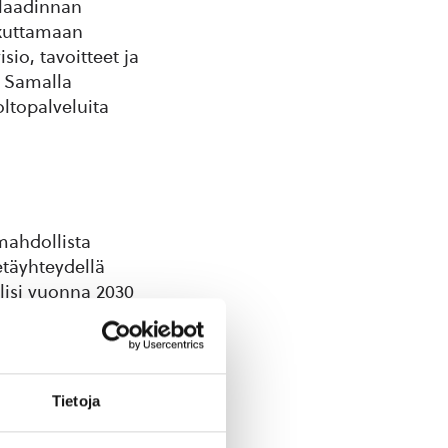
 laadinnan
ikuttamaan
io, tavoitteet ja
. Samalla
oltopalveluita
mahdollista
etäyhteydellä
olisi vuonna 2030
stä
eskeisille
Tietoja
 tilaa tulee