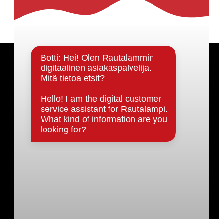
Päätöksenteko ja lähidemokratia
Päätökset, esityslistat & pöytäkirjat
Hallinto
Kunnanhallitus
Kunnanvaltuusto
Lautakunnat