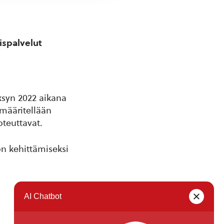
ispalvelut
ksyn 2022 aikana
 määritellään
oteuttavat.
n kehittämiseksi