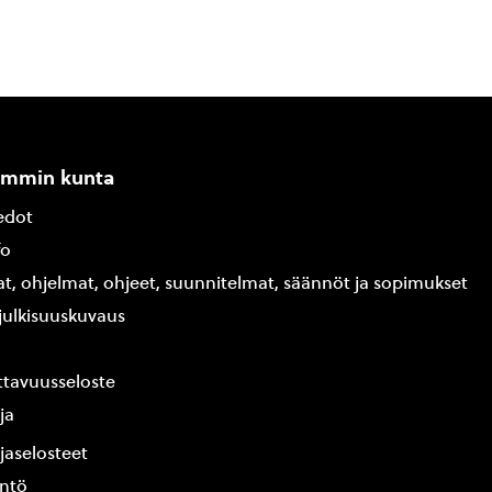
ammin kunta
edot
fo
at, ohjelmat, ohjeet, suunnitelmat, säännöt ja sopimukset
ajulkisuuskuvaus
tavuusseloste
ja
jaselosteet
yntö