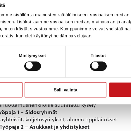
itä
teutetaan asukkaille ja luottamushenkilöille suunnat
mme sisällön ja mainosten räätälöimiseen, sosiaalisen median
staamalla on myös mahdollisuus vaikuttaa kehitystyöh
iseen. Lisäksi jaamme sosiaalisen median, mainosalan ja analy
veluun tulee alkuvuoden 2022 aikana asukkaille mahdo
, miten käytät sivustoamme. Kumppanimme voivat yhdistää näitä t
näkemyksiä aiheesta.
n kerätty, kun olet käyttänyt heidän palvelujaan.
 verkkosivua valmistelun edetessä ja tiedotamme
Mieltymykset
Tilastot
ollisuuksista etukäteen Jätekukon ja kuntien verkkosi
an kanavissa. Pysy kuulolla!
Salli valinta
tikuu 2022 – Sähköinen kysely
ja luottamushenkilöille suunnattu kysely
Työpaja 1 – Sidosryhmät
ayhteisöt, kuljetusyritykset, alueen oppilaitokset
 Työpaja 2 – Asukkaat ja yhdistykset