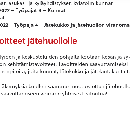
t, asukas- ja kyläyhdistykset, kylätoimikunnat
5.2022 – Työpajat 3 – Kunnat
jat
22 – Työpaja 4 – Jätekukko ja jätehuollon viranoma
itteet jätehuollolle
lyiden ja keskusteluiden pohjalta kootaan kesän ja sy
on kehittämistavoitteet. Tavoitteiden saavuttamiseksi
menpiteitä, joita kunnat, Jätekukko ja jätelautakunta t
i näkemyksiä kuullen saamme muodostettua jätehuollo
a saavuttamiseen voimme yhteisesti sitoutua!