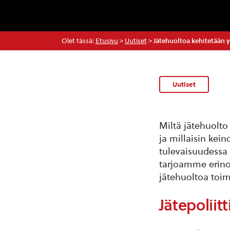
Olet tässä:
Etusivu
>
Uutiset
>
Jätehuoltoa kehitetään y
Uutiset
Miltä jätehuolto
ja millaisin kein
tulevaisuudessa 
tarjoamme erino
jätehuoltoa toi
Jätepolii