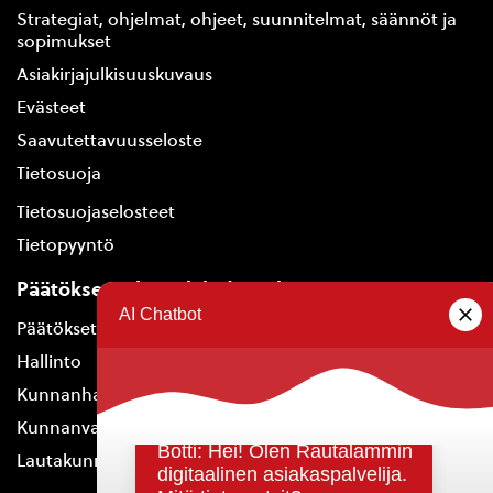
Strategiat, ohjelmat, ohjeet, suunnitelmat, säännöt ja
sopimukset
Asiakirjajulkisuuskuvaus
Evästeet
Saavutettavuusseloste
Tietosuoja
Tietosuojaselosteet
Tietopyyntö
Päätöksenteko ja lähidemokratia
Päätökset, esityslistat & pöytäkirjat
Hallinto
Kunnanhallitus
Kunnanvaltuusto
Lautakunnat