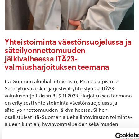
Yhteistoiminta väestönsuojelussa ja
säteilyonnettomuuden
jälkivaiheessa ITÄ23-
valmiusharjoituksen teemana
Itä-Suomen aluehallintovirasto, Pelastusopisto ja
Säteilyturvakeskus järjestivät yhteistyössä ITÄ23-
valmiusharjoituksen 8.-9.11 2023. Harjoituksen teemana
on erityisesti yhteistoiminta väestönsuojelussa ja
säteilyonnettomuuden jälkivaiheessa. Siihen
osallistuivat Itä-Suomen aluehallintoviraston toiminta-
alueen kuntien, hyvinvointialueiden sekä muiden
alueen viranomaisten edustajia ja se toteutettiin Etelä-
Savon, Pohjois-Karjalan ja Pohjois-Savon maakuntien