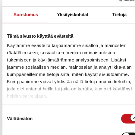
alueella. Päätavoitteena on kehittää ja yhteensovittaa
valmiussuunnitelmia, parantaa johtamista, tunnistaa eri
Suostumus
Yksityiskohdat
Tietoja
toimijoiden vastuut ja kehittää yhteistoimintaa
väestönsuojelussa sekä säteilyonnettomuuden
jälkivaiheessa.
Tämä sivusto käyttää evästeitä
Käytämme evästeitä tarjoamamme sisällön ja mainosten
Myös Rautalammin kunnanvirastolla
räätälöimiseen, sosiaalisen median ominaisuuksien
osallistuttiin valmiusharjoitukseen
tukemiseen ja kävijämäärämme analysoimiseen. Lisäksi
jaamme sosiaalisen median, mainosalan ja analytiikka-alan
Harjoituksessa mietittiin toimenpiteitä mahdollisen
kumppaneillemme tietoja siitä, miten käytät sivustoamme.
säteilyonnettomuuden varalle: kuinka väestöä
Kumppanimme voivat yhdistää näitä tietoja muihin tietoihin,
tiedotetaan, mitä toimenpiteitä pitää tehdä
joita olet antanut heille tai joita on kerätty, kun olet käyttänyt
oppilaitoksissa, kotona tai kuinka toimitaan
heidän palvelujaan.
saastuneiden ainesten kanssa. Esimerkiksi ensimmäinen
ohje kouluille on mennä sisälle, sulkea ikkunat ja
ilmanvaihto. Turvallisin paikka on kellari tai talon
Suostumuksen
Välttämätön
keskiosat. Joditabletteja otetaan vasta viranomaisten
valinta
ohjeistaessa.