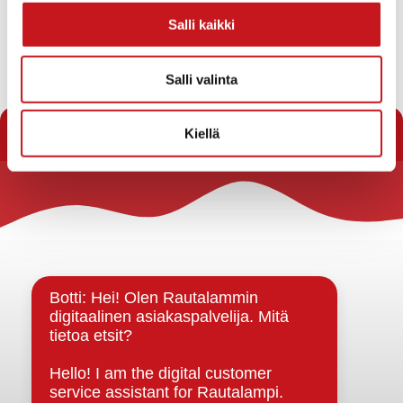
https://link.webropolsurveys.com/S/726175CD8143DA52
Salli kaikki
Kiitoksia vastauksestanne jo etukäteen!
Salli valinta
« Uutishuone
Kiellä
Rautalammin kunta
Yhteystiedot
Kuntainfo
Strategiat, ohjelmat, ohjeet, suunnitelmat, säännöt ja
sopimukset
Asiakirjajulkisuuskuvaus
Evästeet
Saavutettavuusseloste