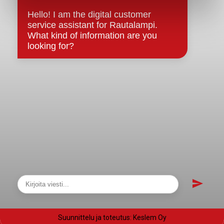
Evästeet
Saavutettavuusseloste
Tietosuoja
Tietosuojaselosteet
Tietopyyntö
Päätöksenteko ja lähidemokratia
Päätökset, esityslistat & pöytäkirjat
Hallinto
Kunnanhallitus
Kunnanvaltuusto
Lautakunnat
Näytä sivukartta