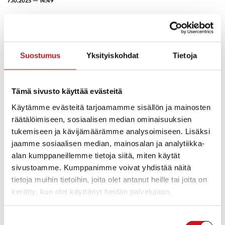
7.10.2025 — 14:49
Suostumus
Yksityiskohdat
Tietoja
Tämä sivusto käyttää evästeitä
Käytämme evästeitä tarjoamamme sisällön ja mainosten
räätälöimiseen, sosiaalisen median ominaisuuksien
tukemiseen ja kävijämäärämme analysoimiseen. Lisäksi
Influenssa- ja koronarokotukset Rautalammin
jaamme sosiaalisen median, mainosalan ja analytiikka-
terveysasemalla ilman ajanvarausta
alan kumppaneillemme tietoja siitä, miten käytät
sivustoamme. Kumppanimme voivat yhdistää näitä
Sukunimen ensimmäisen kirjaimen mukaan:
tietoja muihin tietoihin, joita olet antanut heille tai joita on
kerätty, kun olet käyttänyt heidän palvelujaan.
A-J: ke 5.11.2025 klo 10-16
Suostumuksen