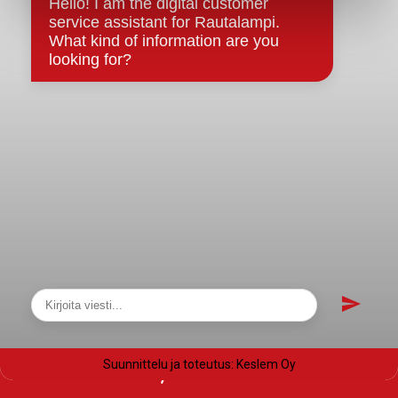
Saavutettavuusseloste
Tietosuoja
Tietosuojaselosteet
Tietopyyntö
Päätöksenteko ja lähidemokratia
Päätökset, esityslistat & pöytäkirjat
Hallinto
Kunnanhallitus
Kunnanvaltuusto
Lautakunnat
Näytä sivukartta