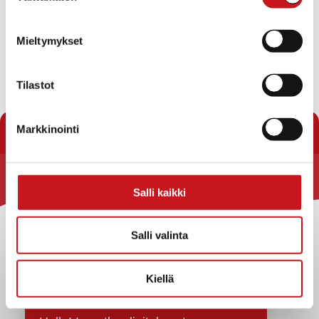
Mieltymykset
Tilastot
« Uutishuone
Markkinointi
Rautalammin kunta
Salli kaikki
Yhteystiedot
Salli valinta
Kuntainfo
Strategiat, ohjelmat, ohjeet, suunnitelmat, säännöt ja
sopimukset
Kiellä
Asiakirjajulkisuuskuvaus
Evästeet