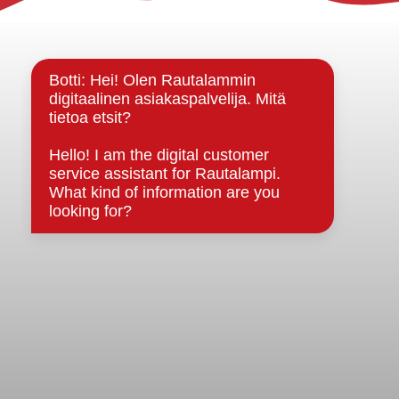
Yhteystiedot
Kuntainfo
Strategiat, ohjelmat, ohjeet, suunnitelmat, säännöt ja
sopimukset
Asiakirjajulkisuuskuvaus
Evästeet
Saavutettavuusseloste
Tietosuoja
Tietosuojaselosteet
Tietopyyntö
Päätöksenteko ja lähidemokratia
Päätökset, esityslistat & pöytäkirjat
Hallinto
Kunnanhallitus