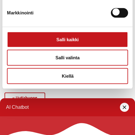
Markkinointi
Salli kaikki
Salli valinta
Kiellä
« Uutishuone
Rautalammin kunta