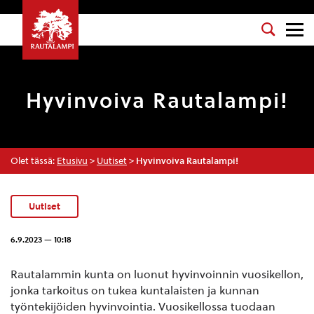
Hyvinvoiva Rautalampi!
Olet tässä:
Etusivu
>
Uutiset
>
Hyvinvoiva Rautalampi!
Uutiset
6.9.2023 — 10:18
Rautalammin kunta on luonut hyvinvoinnin vuosikellon,
jonka tarkoitus on tukea kuntalaisten ja kunnan
työntekijöiden hyvinvointia. Vuosikellossa tuodaan