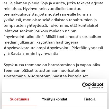
esille elämän pieniä iloja ja asioita, jotka tekevät arjesta
mieluisaa. Hyvinvoinnin vuosikello koostuu
teemakuukausista, joita nostetaan esille kunnan
yksiköissä, medioissa sekä erilaisten tapahtumien ja
tempausten yhteydessä. Toivomme, että kuntalaiset
lähtevät sankoin joukoin mukaan näihin
”hyvinvointitalkoisiin”. Mikäli teet aiheesta sosiaalisen
median julkaisun, käytäthän hashtageina
#hyvinvoivarautalampi #hyvinvointi. Pidetään yhdessä
yllä Rautalammin hyvinvointia!
Syyskuussa teemana on harrastaminen ja vapaa-aika.
Teemaan pääset tutustumaan nuorisotoimen
siivittämänä. Nuorisotoimi haastaa kuntalaiset
kokeilemaan syyskuun aikana uutta harrastusta. Miltä
kuulostaisi sieniretki uudistuneella Tyyrinvuoren
luontopolulla tai sauvakävelylenkki Latsinmäellä?
Tykkäätkö pelata bingoa? Olisiko mukava tavata ystäviä
Suostumus
Yksityiskohdat
Tietoja
vaikka lautapelien, virkkauksen tai kokkailun merkeissä?