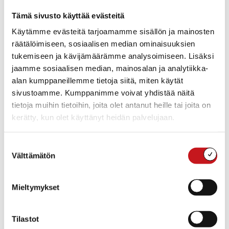
Peruskouluikäinen lapsi/nuori: olethan jo tutustunut
Tämä sivusto käyttää evästeitä
kunnan maksuttomaan harrastustoimintaan?
Käytämme evästeitä tarjoamamme sisällön ja mainosten
räätälöimiseen, sosiaalisen median ominaisuuksien
Harrastamisen Suomen malli – Rautalampi.fi
tukemiseen ja kävijämäärämme analysoimiseen. Lisäksi
jaamme sosiaalisen median, mainosalan ja analytiikka-
alan kumppaneillemme tietoja siitä, miten käytät
sivustoamme. Kumppanimme voivat yhdistää näitä
tietoja muihin tietoihin, joita olet antanut heille tai joita on
kerätty, kun olet käyttänyt heidän palvelujaan.
Suostumuksen
Välttämätön
valinta
Mieltymykset
Tilastot