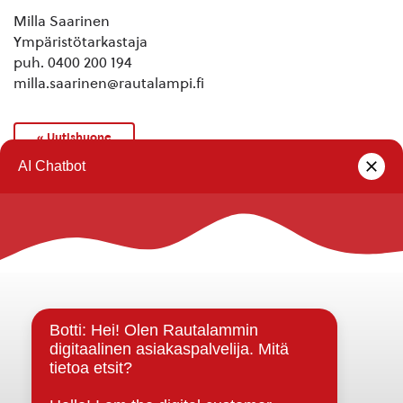
Milla Saarinen
Ympäristötarkastaja
puh. 0400 200 194
milla.saarinen@rautalampi.fi
« Uutishuone
Rautalammin kunta
Yhteystiedot
Kuntainfo
Strategiat, ohjelmat, ohjeet, suunnitelmat, säännöt ja
sopimukset
Asiakirjajulkisuuskuvaus
Evästeet