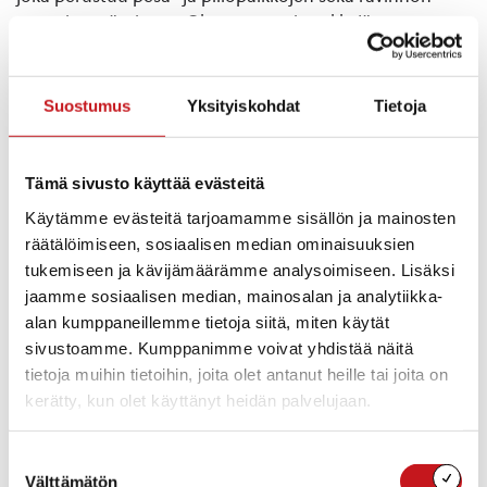
saannin estämiseen. Ohessa on esimerkkejä
ennaltaehkäisevistä toimista:
· Varmista, että jäteastiasi ovat ehjiä ja kannet saa
Suostumus
Yksityiskohdat
Tietoja
suljettua tiiviisti, jotta eläimet eivät niihin pääse.
· Kompostoi elintarvikejätteitä vain jyrsijäeristetyssä
Tämä sivusto käyttää evästeitä
kompostorissa. Lisäksi kompostoinnissa tulee huolehtia,
Käytämme evästeitä tarjoamamme sisällön ja mainosten
että jälkikypsytykseen siirretty komposti on riittävästi
räätälöimiseen, sosiaalisen median ominaisuuksien
hajonnut.
tukemiseen ja kävijämäärämme analysoimiseen. Lisäksi
jaamme sosiaalisen median, mainosalan ja analytiikka-
· Älä hautaa tai heitä ympäristöön esimerkiksi
alan kumppaneillemme tietoja siitä, miten käytät
kalanperkuujätteitä.
sivustoamme. Kumppanimme voivat yhdistää näitä
tietoja muihin tietoihin, joita olet antanut heille tai joita on
· Älä kaada ruokajätteitä viemäriin.
kerätty, kun olet käyttänyt heidän palvelujaan.
· Pikkulintujen talviruokinta tulee toteuttaa riittävästi
maasta koholla olevasta ruokinta-
Suostumuksen
automaatista/lintulaudalta, mihin linnut eivät pääse
Välttämätön
valinta