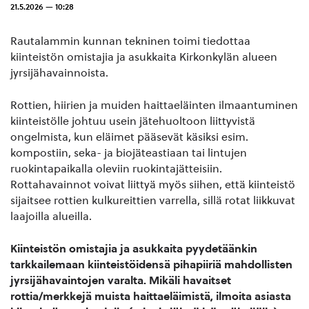
21.5.2026 — 10:28
Rautalammin kunnan tekninen toimi tiedottaa
kiinteistön omistajia ja asukkaita Kirkonkylän alueen
jyrsijähavainnoista.
Rottien, hiirien ja muiden haittaeläinten ilmaantuminen
kiinteistölle johtuu usein jätehuoltoon liittyvistä
ongelmista, kun eläimet pääsevät käsiksi esim.
kompostiin, seka- ja biojäteastiaan tai lintujen
ruokintapaikalla oleviin ruokintajätteisiin.
Rottahavainnot voivat liittyä myös siihen, että kiinteistö
sijaitsee rottien kulkureittien varrella, sillä rotat liikkuvat
laajoilla alueilla.
Kiinteistön omistajia ja asukkaita pyydetäänkin
tarkkailemaan kiinteistöidensä pihapiiriä mahdollisten
jyrsijähavaintojen varalta. Mikäli havaitset
rottia/merkkejä muista haittaeläimistä, ilmoita asiasta