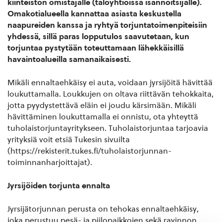
kiinteistön omistajalle (taloyhtiöissä isännöitsijälle).
Omakotialueella kannattaa asiasta keskustella
naapureiden kanssa ja ryhtyä torjuntatoimenpiteisiin
yhdessä, sillä paras lopputulos saavutetaan, kun
torjuntaa pystytään toteuttamaan lähekkäisillä
havaintoalueilla samanaikaisesti.
Mikäli ennaltaehkäisy ei auta, voidaan jyrsijöitä hävittää
loukuttamalla. Loukkujen on oltava riittävän tehokkaita,
jotta pyydystettävä eläin ei joudu kärsimään. Mikäli
hävittäminen loukuttamalla ei onnistu, ota yhteyttä
tuholaistorjuntayritykseen. Tuholaistorjuntaa tarjoavia
yrityksiä voit etsiä Tukesin sivuilta
(https://rekisterit.tukes.fi/tuholaistorjunnan-
toiminnanharjoittajat).
Jyrsijöiden torjunta ennalta
Jyrsijätorjunnan perusta on tehokas ennaltaehkäisy,
joka perustuu pesä- ja piilopaikkojen sekä ravinnon