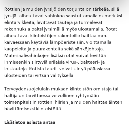
Rottien ja muiden jyrsijöiden torjunta on tärkeää, sillä
jyrsijät aiheuttavat vahinkoa saastuttamalla esimerkiksi
elintarvikkeita, levittävät tauteja ja turmelevat
rakennuksia paitsi jyrsimällä myös ulostamalla. Rotat
aiheuttavat kiinteistöjen rakenteille haittaa mm.
kaivaessaan käytäviä lämpöeristeisiin, vioittamalla
kaapeleita ja puurakenteita sekä sähköjohtoja.
Materiaalivahinkojen lisäksi rotat voivat levittää
ihmiseenkin siirtyviä erilaisia virus-, bakteeri- ja
loistauteja. Rotista taudit voivat siirtyä pääasiassa
ulosteiden tai virtsan välityksellä.
Terveydensuojelulain mukaan kiinteistön omistaja tai
haltija on tarvittaessa velvollinen ryhtymään
toimenpiteisiin rottien, hiirien ja muiden haittaeläinten
hävittämiseksi kiinteistöltä.
Lisätietoa asiasta antaa