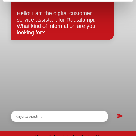
Asiakirjajulkisuuskuvaus
Evästeet
Saavutettavuusseloste
Tietosuoja
Tietosuojaselosteet
Tietopyyntö
Päätöksenteko ja lähidemokratia
Päätökset, esityslistat & pöytäkirjat
Hallinto
Kunnanhallitus
Kunnanvaltuusto
Lautakunnat