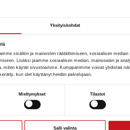
ittynyt sähkökatko voi aiheuttaa tilanteen, jonka takia
t häiriintyvät tai jopa keskeytyvät.
Yksityiskohdat
varautua pärjäämään itsenäisesti ainakin kolme vuorok
attuessa. Olisi hyvä, jos kotoa löytyisi vähintään kolm
itä
okaa ja lääkkeitä. Olisi myös tärkeää tuntea varautu
mme sisällön ja mainosten räätälöimiseen, sosiaalisen median
kiksi, mistä saa oikeaa tietoa häiriötilanteessa ja mite
iseen. Lisäksi jaamme sosiaalisen median, mainosalan ja analy
sunnossa.
, miten käytät sivustoamme. Kumppanimme voivat yhdistää näitä t
n kerätty, kun olet käyttänyt heidän palvelujaan.
arautumisen merkitys on suuri apu yhteiskunnalle ja 
en. Siksi jokaisen kannattaa varautua häiriötilanteisiin.
Mieltymykset
Tilastot
tumiseen ja väestönsuojeluun liittyen.
Salli valinta