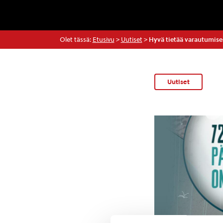
Olet tässä:
Etusivu
>
Uutiset
>
Hyvä tietää varautumise
Uutiset