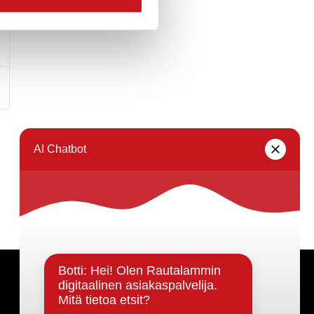
Päätöksenteko ja lähidemokratia