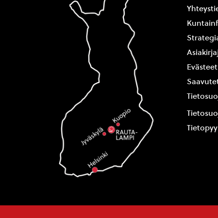
Yhteysti
Kuntain
Strategi
Asiakirj
Evästeet
Saavutet
Tietosuo
Tietosuo
Tietopy