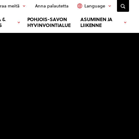
raa meitä
Anna palautetta
Language
 &
POHJOIS-SAVON
ASUMINEN JA
S
HYVINVOINTIALUE
LIIKENNE
a