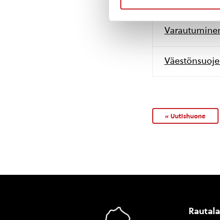
Varautumine
Väestönsuoje
« Uutishuone
Rautal