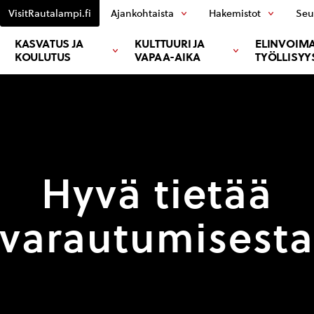
VisitRautalampi.fi
Ajankohtaista
Hakemistot
Seu
KASVATUS JA
KULTTUURI JA
ELINVOIMA
KOULUTUS
VAPAA-AIKA
TYÖLLISYY
Hyvä tietää
varautumisest