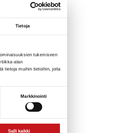
 yhteiskunnan
Tietoja
autta
eksi
misen perusteet
 ominaisuuksien tukemiseen
n pärjätä
tiikka-alan
ietoja muihin tietoihin, joita
ennen kaikkea
Markkinointi
Salli kaikki