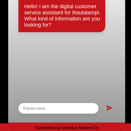
Päätökset, esityslistat & pöytäkirjat
Hallinto
Kunnanhallitus
Kunnanvaltuusto
Lautakunnat