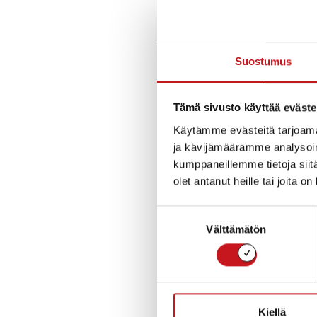
Esimerkiksi pitk
tarjoamat palvelu
Suostumus
Kodeissa tulisi 
häiriötilanteen s
Tämä sivusto käyttää eväste
vuorokaudeksi ru
Käytämme evästeitä tarjoama
eli tietää esimer
ja kävijämäärämme analysoim
kylmenevässä a
kumppaneillemme tietoja siitä
olet antanut heille tai joita o
Kotitalouksien v
ihmiselle itselle
Suostumuksen
Välttämätön
valinta
Alla linkit varau
Lue lisää:
Kiellä