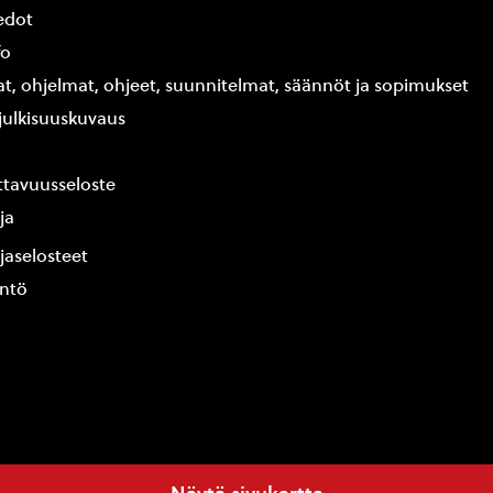
edot
fo
at, ohjelmat, ohjeet, suunnitelmat, säännöt ja sopimukset
ajulkisuuskuvaus
tavuusseloste
ja
jaselosteet
yntö