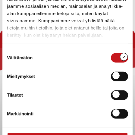
jaamme sosiaalisen median, mainosalan ja analytiikka-
Pahoittelut.
alan kumppaneillemme tietoja siitä, miten käytät
sivustoamme. Kumppanimme voivat yhdistää näitä
tietoja muihin tietoihin, joita olet antanut heille tai joita on
« Uutishuone
kerätty, kun olet käyttänyt heidän palvelujaan.
Suostumuksen
Välttämätön
valinta
Rautalammin kunta
Yhteystiedot
Mieltymykset
Kuntainfo
Strategiat, ohjelmat, ohjeet, suunnitelmat, säännöt ja
Tilastot
sopimukset
Asiakirjajulkisuuskuvaus
Markkinointi
Evästeet
Saavutettavuusseloste
Tietosuoja