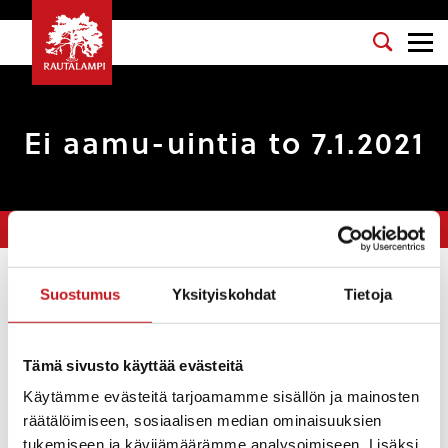
Ei aamu-uintia to 7.1.2021
Olet tässä:
Etusivu
>
Uutiset
>
Ei aamu-uintia to 7.1.2021
Suostumus
Yksityiskohdat
Tietoja
Uutiset
LIIKUNTA
Tämä sivusto käyttää evästeitä
6.1.2021 — 19:30
Käytämme evästeitä tarjoamamme sisällön ja mainosten
Rautalammin uimahallilla ei ole aamu-uintia torstaina
räätälöimiseen, sosiaalisen median ominaisuuksien
7.1.2021 henkilöstövajeen vuoksi.
tukemiseen ja kävijämäärämme analysoimiseen. Lisäksi