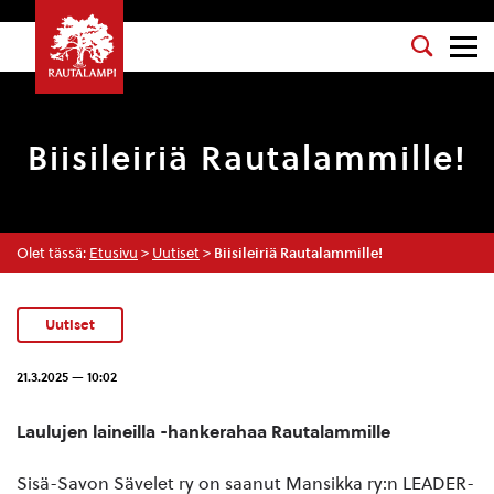
Biisileiriä Rautalammille!
Olet tässä:
Etusivu
>
Uutiset
>
Biisileiriä Rautalammille!
Uutiset
21.3.2025 — 10:02
Laulujen laineilla -hankerahaa Rautalammille
Sisä-Savon Sävelet ry on saanut Mansikka ry:n LEADER-