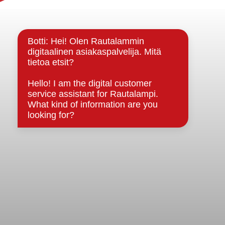
Yhteystiedot
Kuntainfo
Strategiat, ohjelmat, ohjeet, suunnitelmat, säännöt ja
sopimukset
Asiakirjajulkisuuskuvaus
Evästeet
Saavutettavuusseloste
Tietosuoja
Tietosuojaselosteet
Tietopyyntö
Päätöksenteko ja lähidemokratia
Päätökset, esityslistat & pöytäkirjat
Hallinto
Kunnanhallitus