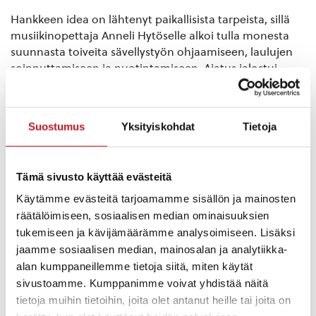
Hankkeen idea on lähtenyt paikallisista tarpeista, sillä
musiikinopettaja Anneli Hytöselle alkoi tulla monesta
suunnasta toiveita sävellystyön ohjaamiseen, laulujen
soinnuttamiseen ja nuotintamiseen. Ajatus jalostui
tuottaja Wesku Jämsenin kanssa hankehakemukseksi
asti, sillä Jämsenillä oli kokomusta biisileireistä levy-
yhtiötyössä pääkaupunkiseudulla ammattimuusikoiden
Suostumus
Yksityiskohdat
Tietoja
ja bändien kanssa. Nyt haluttiin tarjota Etelä-
Konneveden kansallispuiston maisemiin biisileiriä
kaikille, joita kiinnostaa oman musiikin säveltäminen tai
Tämä sivusto käyttää evästeitä
tekstien kirjoittaminen.
Käytämme evästeitä tarjoamamme sisällön ja mainosten
Biisileiri järjestetään Rautalammilla Etelä-Konneveden
räätälöimiseen, sosiaalisen median ominaisuuksien
kansallispuiston äärellä Törmälän loma- ja
tukemiseen ja kävijämäärämme analysoimiseen. Lisäksi
kurssikeskuksessa 16.-18.6.2025. Biisileirin hinta on 150 €
jaamme sosiaalisen median, mainosalan ja analytiikka-
sisältäen leirin täysihoidon ja sävellysten ohjaukset koko
alan kumppaneillemme tietoja siitä, miten käytät
hankkeen ajalta, äänitykset sekä nuotinnukset.
sivustoamme. Kumppanimme voivat yhdistää näitä
Biisileirille otetaan 10 osallistujaa. Lisätietoja ja
tietoja muihin tietoihin, joita olet antanut heille tai joita on
ilmoittautuminen 13.4.2025 menneessä Sisä-Savon