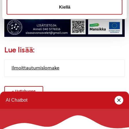
Kiellä
Lue lisää:
Ilmoittautumislomake
« Uutishuone
Rautalammin kunta