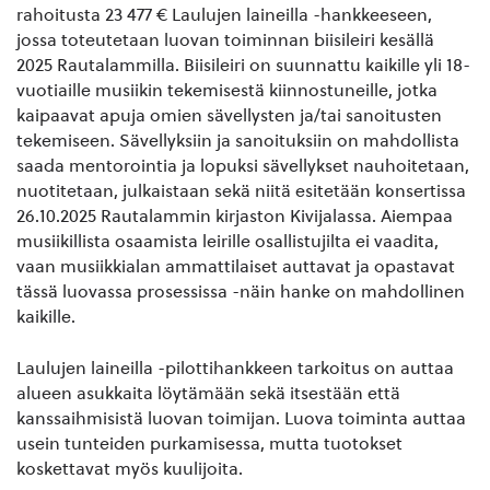
rahoitusta 23 477 € Laulujen laineilla -hankkeeseen,
jossa toteutetaan luovan toiminnan biisileiri kesällä
2025 Rautalammilla. Biisileiri on suunnattu kaikille yli 18-
vuotiaille musiikin tekemisestä kiinnostuneille, jotka
kaipaavat apuja omien sävellysten ja/tai sanoitusten
tekemiseen. Sävellyksiin ja sanoituksiin on mahdollista
saada mentorointia ja lopuksi sävellykset nauhoitetaan,
nuotitetaan, julkaistaan sekä niitä esitetään konsertissa
26.10.2025 Rautalammin kirjaston Kivijalassa. Aiempaa
musiikillista osaamista leirille osallistujilta ei vaadita,
vaan musiikkialan ammattilaiset auttavat ja opastavat
tässä luovassa prosessissa -näin hanke on mahdollinen
kaikille.
Laulujen laineilla -pilottihankkeen tarkoitus on auttaa
alueen asukkaita löytämään sekä itsestään että
kanssaihmisistä luovan toimijan. Luova toiminta auttaa
usein tunteiden purkamisessa, mutta tuotokset
koskettavat myös kuulijoita.