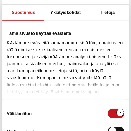
kuntayhtymän alueella. Altistuneet on tavoitettu ja
asetettu karanteeniin sekä annettu seuranta- ja
Suostumus
Yksityiskohdat
Tietoja
toimintaohjeet.
Kuntayhtymä korostaa käsihygienian tärkeyttä sekä
Tämä sivusto käyttää evästeitä
etäisyyksien pitämistä toisiin ihmisiin. Sairaana ei pidä
Käytämme evästeitä tarjoamamme sisällön ja mainosten
liikkua vaan pysytellä kotioloissa normaalistikin.
räätälöimiseen, sosiaalisen median ominaisuuksien
tukemiseen ja kävijämäärämme analysoimiseen. Lisäksi
Lasten testaamisesta koronavirustautiepäilyyn liittyen
jaamme sosiaalisen median, mainosalan ja analytiikka-
on THL antanut uudet suositukset. Jos oirekuva on lievä
alan kumppaneillemme tietoja siitä, miten käytät
eikä taustalla ole selkeää koronavirusaltistusta tai
sivustoamme. Kumppanimme voivat yhdistää näitä
matkaa voi sairastaa kotona ilman testausta.Sisä-Savon
tietoja muihin tietoihin, joita olet antanut heille tai joita on
terveydenhuollon kuntayhtymä testaa ma-pe klo 8-14
kerätty, kun olet käyttänyt heidän palvelujaan.
Suonenjoen terveysaseman neuvolan päädyssä
ajanvarauksella. Päivystysaikana otamme vain
lääketieteellisen arvion mukaan kiireellisempiä testejä.
Suostumuksen
Välttämätön
valinta
Alkuperäinen artikkeli Sisä-Savon terveydenhuollon
kuntayhtymän sivuilla,
https://www.sisasavontk.fi/