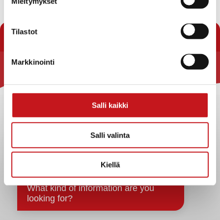
Mieltymykset
« Uutishuone
Tilastot
Markkinointi
Rautalammin kunta
Yhteystiedot
Salli kaikki
Kuntainfo
Strategiat, ohjelmat, ohjeet, suunnitelmat, säännöt ja
sopimukset
Salli valinta
Asiakirjajulkisuuskuvaus
Evästeet
Kiellä
Saavutettavuusseloste
Tietosuoja
Tietosuojaselosteet