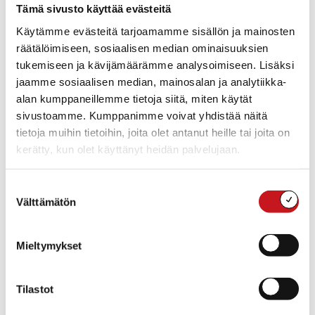
Tämä sivusto käyttää evästeitä
osakilpailu 9.-10.02.2024 viikonloppuna. Perjantaina
luistellaan aikalaskut, sekä viimevuoden tapaan
Käytämme evästeitä tarjoamamme sisällön ja mainosten
joukkuekisa illalla. Lauantaina luvassa hieman
räätälöimiseen, sosiaalisen median ominaisuuksien
uudistunut haastaja + finaali, sillä tämäkin tullaan
tukemiseen ja kävijämäärämme analysoimiseen. Lisäksi
luistelemaan iltakisana ensimmäistä kertaa
jaamme sosiaalisen median, mainosalan ja analytiikka-
Rautalammin kisahistoriassa. Seuraa kisan kuulumisia
alan kumppaneillemme tietoja siitä, miten käytät
tapahtuman facebook-sivuilla:
sivustoamme. Kumppanimme voivat yhdistää näitä
https://www.facebook.com/events/3625341287721765
tietoja muihin tietoihin, joita olet antanut heille tai joita on
kerätty, kun olet käyttänyt heidän palvelujaan.
Aikaisempien vuosien tapaan voit
ostaa näkyvyyttä skriiniltä
Suostumuksen
tapahtumaviikon (5.-10.2.2024) ajan
Välttämätön
valinta
Tapahtumaviikon ajaksi on tulossa torille (ma-pe) ja
viikonlopun ajaksi (pe-la) urheilukentälle iso näyttö.
Mieltymykset
siihen voi ostaa video- tai kuvanäkyvyyttä niin yrittäjä,
yhdistys kuin muukin taho edukkaasti. Yritykset: video
Tilastot
100 € ja kuva 75 €, yhdistykset ja muut: video 75 € ja kuva
50 €. Ilmoita kiinnostuksesi tiina.laitinen@rautalampi.fi