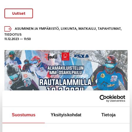
Uutiset
ASUMINEN JA YMPÄRISTÖ
,
LIIKUNTA
,
MATKAILU
,
TAPAHTUMAT
,
TIEDOTUS
11.12.2023 — 11:50
Suostumus
Yksityiskohdat
Tietoja
Rautalammilla luistellaan jälleen alamäkiluistelun MM-