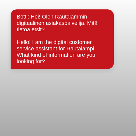
Kuntainfo
Strategiat, ohjelmat, ohjeet, suunnitelmat, säännöt ja
sopimukset
Asiakirjajulkisuuskuvaus
Evästeet
Saavutettavuusseloste
Tietosuoja
Tietosuojaselosteet
Tietopyyntö
Päätöksenteko ja lähidemokratia
Päätökset, esityslistat & pöytäkirjat
Hallinto
Kunnanhallitus
Kunnanvaltuusto