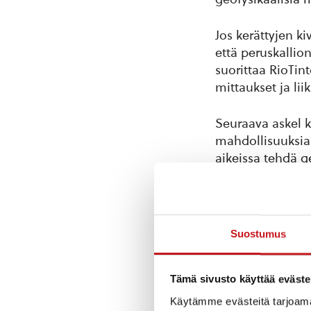
Jos kerättyjen ki
että peruskallio
suorittaa RioTin
mittaukset ja li
Seuraava askel k
mahdollisuuksia 
aikeissa tehdä ge
sähkönjohtavuud
geotieteilijöitä.
liikkuminen ja t
maastoon kupari
Suostumus
metriä kanttiinsa
mittauslaitteist
jää maastoon mit
Tämä sivusto käyttää eväste
Käytämme evästeitä tarjoama