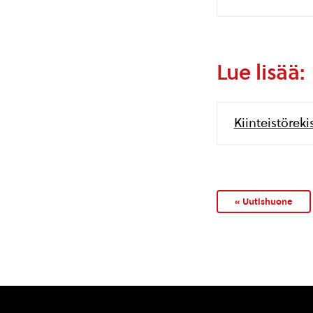
Lue lisää:
Kiinteistörek
« Uutishuone