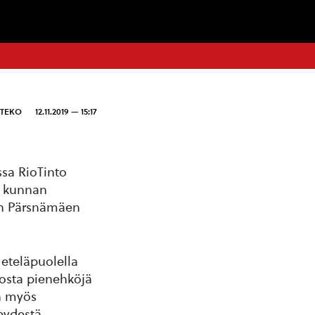
NTEKO
12.11.2019 — 15:17
sa RioTinto
n kunnan
on Pärsnämäen
eteläpuolella
tosta pienehköjä
in myös
eydestä.