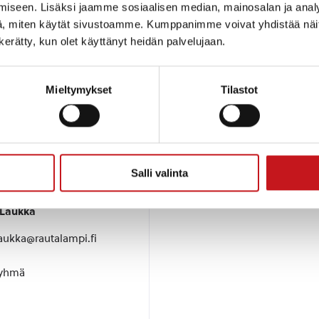
 tiedotteessaan haluavansa jatkaa työskentelyä alueella
iseen. Lisäksi jaamme sosiaalisen median, mainosalan ja analy
astuullisesti sekä kunnioittavasti.
, miten käytät sivustoamme. Kumppanimme voivat yhdistää näitä t
n kerätty, kun olet käyttänyt heidän palvelujaan.
Mieltymykset
Tilastot
:
Salli valinta
taja
-Laukka
aukka@rautalampi.fi
ryhmä