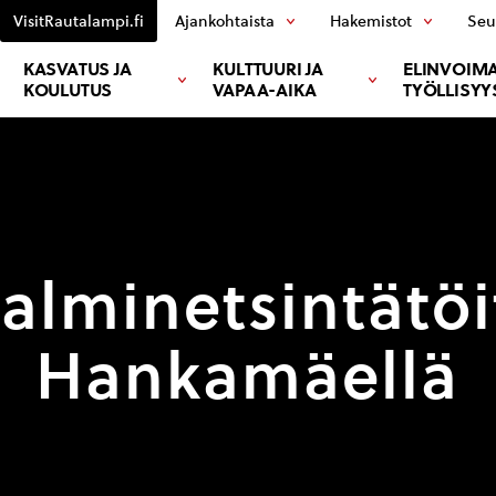
VisitRautalampi.fi
Ajankohtaista
Hakemistot
Seu
KASVATUS JA
KULTTUURI JA
ELINVOIMA
KOULUTUS
VAPAA-AIKA
TYÖLLISYY
alminetsintätöi
Hankamäellä