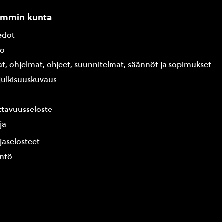
ammin kunta
edot
fo
at, ohjelmat, ohjeet, suunnitelmat, säännöt ja sopimukset
ajulkisuuskuvaus
tavuusseloste
ja
jaselosteet
yntö