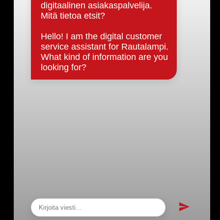
Päätöksenteko ja lähidemokratia
Päätökset, esityslistat & pöytäkirjat
Hallinto
Kunnanhallitus
Kunnanvaltuusto
Lautakunnat