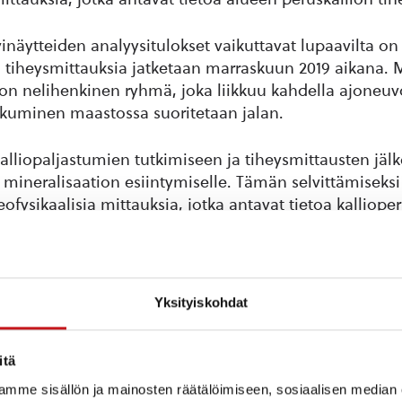
vinäytteiden analyysitulokset vaikuttavat lupaavilta on
n tiheysmittauksia jatketaan marraskuun 2019 aikana. 
ton nelihenkinen ryhmä, joka liikkuu kahdella ajoneuvo
ikkuminen maastossa suoritetaan jalan.
alliopaljastumien tutkimiseen ja tiheysmittausten jälk
mineralisaation esiintymiselle. Tämän selvittämiseksi
ofysikaalisia mittauksia, jotka antavat tietoa kalliope
esta. Työn suorittaa 6-8 hengen ryhmä kokeneita su
 Ryhmä liikkuu autoilla käyttäen virallisia tieosuuksia,
yöskentely tehdään jalan. Tutkimukset suoritetaan levi
kaapelia suorakulmion muotoiseen silmukkaan, joka 
Yksityiskohdat
. Sen jälkeen maastossa liikutaan mittauspisteeltä tois
oa mukana. Tutkimukset eivät aiheuta haittaa ympäristöl
ään jälkiä.
itä
mme sisällön ja mainosten räätälöimiseen, sosiaalisen median