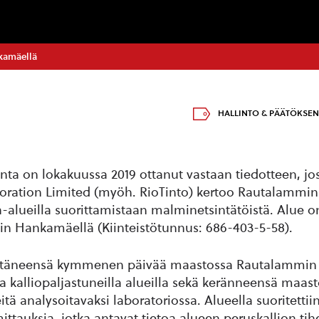
kamäellä
HALLINTO & PÄÄTÖKSE
a on lokakuussa 2019 ottanut vastaan tiedotteen, jos
oration Limited (myöh. RioTinto) kertoo Rautalammi
-alueilla suorittamistaan malminetsintätöistä. Alue 
n Hankamäellä (Kiinteistötunnus: 686-403-5-58).
iettäneensä kymmenen päivää maastossa Rautalammin 
a kalliopaljastuneilla alueilla sekä keränneensä maas
eitä analysoitavaksi laboratoriossa. Alueella suoritetti
ittauksia, jotka antavat tietoa alueen peruskallion tih