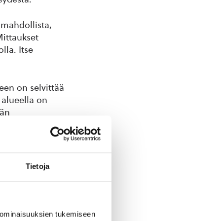
 mahdollista,
Mittaukset
lla. Itse
een on selvittää
 alueella on
rän
omalaisia
 maastossta
ttämällä
on noin 300
Tietoja
elle siirtäen
le eikä niistä
 ominaisuuksien tukemiseen