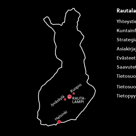
Rautal
Yhteysti
Kuntain
Strategi
Asiakirj
Evästeet
Saavutet
Tietosuo
Tietosuo
Tietopy