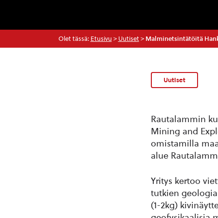
Olet tässä:
Etusivu
>
Uutiset
>
Malminetsintätöitä Han
Uutiset
Rautalammin kunt
Mining and Expl
omistamilla maa
alue Rautalammi
Yritys kertoo v
tutkien geologia
(1-2kg) kivinäytt
geofysikaalisia m