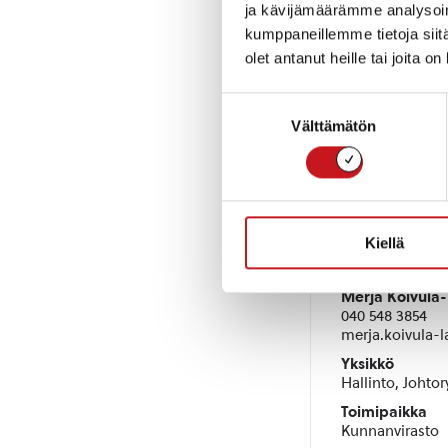
Yritys ilmoittaa
ja kävijämäärämme analysoim
mahdollisimman v
kumppaneillemme tietoja siitä
olet antanut heille tai joita o
Suostumuksen
Välttämätön
valinta
Kysy lisää
Kiellä
Hallintojoh
Merja Koivula
040 548 3854
merja.koivula-l
Yksikkö
Hallinto, Johto
Toimipaikka
Kunnanvirasto