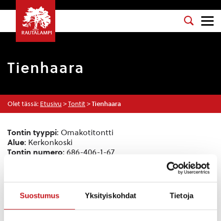
Tienhaara
Olet tässä:
Etusivu
>
Tontit
>
Tienhaara
Tontin tyyppi
: Omakotitontti
Alue
: Kerkonkoski
Tontin numero
: 686-406-1-67
Tonttien määrä
: 3
Hinta
: 1,00 € / m²
Osoite
: Kerkontie, Rautalampi, Suomi
Suostumus
Yksityiskohdat
Tietoja
Sijainti kartalla