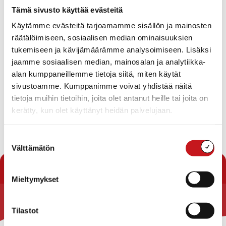
Lisätietoja: rakennustarkastaja puh. 040 358 7787
Tämä sivusto käyttää evästeitä
Käytämme evästeitä tarjoamamme sisällön ja mainosten
räätälöimiseen, sosiaalisen median ominaisuuksien
tukemiseen ja kävijämäärämme analysoimiseen. Lisäksi
jaamme sosiaalisen median, mainosalan ja analytiikka-
alan kumppaneillemme tietoja siitä, miten käytät
Näytä kartta
sivustoamme. Kumppanimme voivat yhdistää näitä
tietoja muihin tietoihin, joita olet antanut heille tai joita on
kerätty, kun olet käyttänyt heidän palvelujaan.
Suostumuksen
Välttämätön
valinta
« Tontit
Mieltymykset
Rautalammin kunta
Tilastot