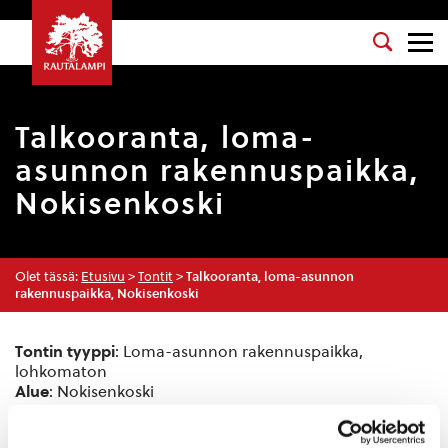
Talkooranta, loma-
asunnon rakennuspaikka,
Nokisenkoski
Olet tässä:
Etusivu
>
Tontit
>
Talkooranta, loma-asunnon
rakennuspaikka, Nokisenkoski
Tontin tyyppi
: Loma-asunnon rakennuspaikka,
lohkomaton
Alue
: Nokisenkoski
Tontin numero
: 1
Tonttien määrä
: 2