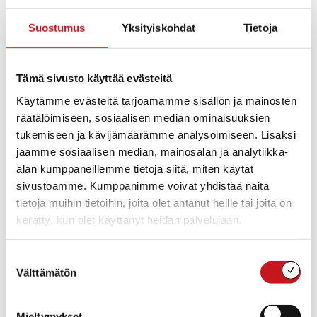
Hinta
: Tarjousten mukaan
Osoite
: Nujulantie 27, Rautalampi, Suomi
Suostumus
Yksityiskohdat
Tietoja
Koko: Noin 2 800 m²
Rakennusoikeus: 100 k-m², kaavamuutoksella
Tämä sivusto käyttää evästeitä
mahdollista muuttaa asuinrakennuksen
Käytämme evästeitä tarjoamamme sisällön ja mainosten
rakennuspaikaksi.
räätälöimiseen, sosiaalisen median ominaisuuksien
Lisätietoja: Rakennustarkastaja, puh. 040 358 7787
tukemiseen ja kävijämäärämme analysoimiseen. Lisäksi
jaamme sosiaalisen median, mainosalan ja analytiikka-
alan kumppaneillemme tietoja siitä, miten käytät
sivustoamme. Kumppanimme voivat yhdistää näitä
tietoja muihin tietoihin, joita olet antanut heille tai joita on
kerätty, kun olet käyttänyt heidän palvelujaan.
Näytä kartta
Suostumuksen
Välttämätön
valinta
Mieltymykset