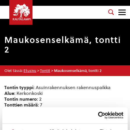
Maukosenselkämä, tontti
2
Olet tässä:
Etusivu
>
Tontit
>
Maukosenselkämä, tontti 2
Tontin tyyppi
: Asuinrakennuksen rakennuspaikka
Alue
: Kerkonkoski
Tontin numero
: 2
Tonttien määrä
: 7
Hinta
: 1,00 € / m², noin 2 800,00 €
Osoite
: Uimarannantie, 77930 Rautalampi, Suomi
Koko: noin 2 800 m², lohkomaton