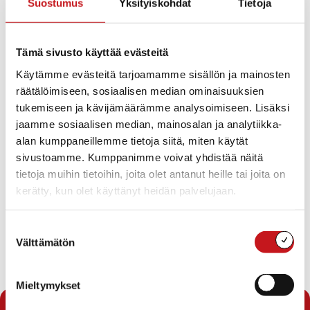
Suostumus
Yksityiskohdat
Tietoja
Vesi- ja viemäriliittymä saatavilla.
Lisätietoja: Rakennustarkastaja puh. 040 358 7787
Tämä sivusto käyttää evästeitä
Käytämme evästeitä tarjoamamme sisällön ja mainosten
Sijainti kartalla.
räätälöimiseen, sosiaalisen median ominaisuuksien
tukemiseen ja kävijämäärämme analysoimiseen. Lisäksi
jaamme sosiaalisen median, mainosalan ja analytiikka-
alan kumppaneillemme tietoja siitä, miten käytät
sivustoamme. Kumppanimme voivat yhdistää näitä
tietoja muihin tietoihin, joita olet antanut heille tai joita on
Näytä kartta
kerätty, kun olet käyttänyt heidän palvelujaan.
Suostumuksen
Välttämätön
valinta
Mieltymykset
« Tontit