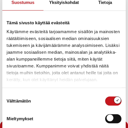
Vesi- ja viemäriliittymä sekä valokuituliittymä saatavilla.
Suostumus
Yksityiskohdat
Tietoja
Lisätietoja: Rakennustarkastaja puh.040 358 7787
Tämä sivusto käyttää evästeitä
Sijainti kartalla
Käytämme evästeitä tarjoamamme sisällön ja mainosten
räätälöimiseen, sosiaalisen median ominaisuuksien
tukemiseen ja kävijämäärämme analysoimiseen. Lisäksi
jaamme sosiaalisen median, mainosalan ja analytiikka-
alan kumppaneillemme tietoja siitä, miten käytät
sivustoamme. Kumppanimme voivat yhdistää näitä
tietoja muihin tietoihin, joita olet antanut heille tai joita on
Näytä kartta
kerätty, kun olet käyttänyt heidän palvelujaan.
Suostumuksen
Välttämätön
valinta
Mieltymykset
« Tontit