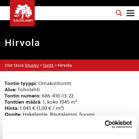
Hirvola
Olet tässä:
Etusivu
>
Tontit
>
Hirvola
Tontin tyyppi
: Omakotitontti
Alue
: Toholahti
Tontin numero
: 686-410-13-22
Tonttien määrä
: 1, koko 1045 m²
Hinta
: 1 045 € (1,00 € / m²)
Osoite
: Hakalantie, Rautalampi, Suomi
Rakennusoikeus: 261 k-m² (tehokkuusluku 0,25 )