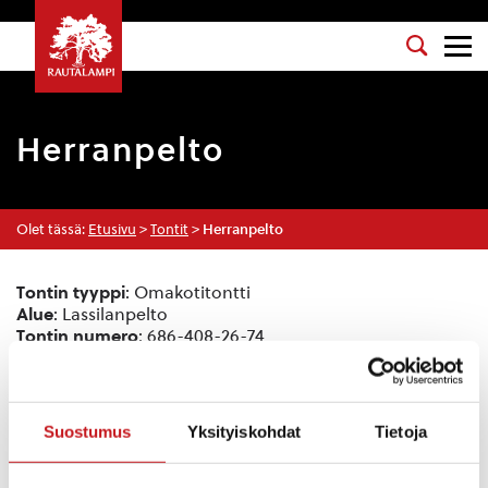
Herranpelto
Olet tässä:
Etusivu
>
Tontit
>
Herranpelto
Tontin tyyppi
: Omakotitontti
Alue
: Lassilanpelto
Tontin numero
: 686-408-26-74
Tonttien määrä
: 4
Hinta
: 1,00 € / m2
Osoite
: Herranpolku, Rautalampi, Suomi
Suostumus
Yksityiskohdat
Tietoja
Sijainti kartalla