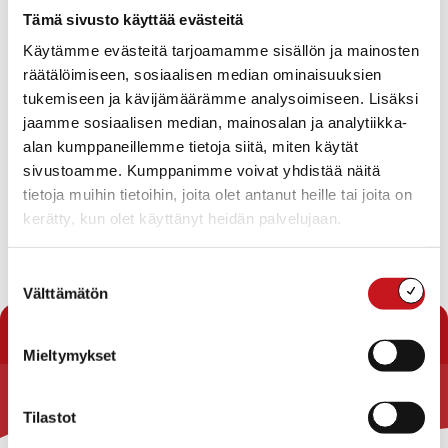
Lisätietoja Rakennustarkastaja puh.040 358 7787
Tämä sivusto käyttää evästeitä
Käytämme evästeitä tarjoamamme sisällön ja mainosten
räätälöimiseen, sosiaalisen median ominaisuuksien
tukemiseen ja kävijämäärämme analysoimiseen. Lisäksi
jaamme sosiaalisen median, mainosalan ja analytiikka-
alan kumppaneillemme tietoja siitä, miten käytät
Näytä kartta
sivustoamme. Kumppanimme voivat yhdistää näitä
tietoja muihin tietoihin, joita olet antanut heille tai joita on
kerätty, kun olet käyttänyt heidän palvelujaan.
Suostumuksen
Välttämätön
valinta
« Tontit
Mieltymykset
Rautalammin kunta
Tilastot