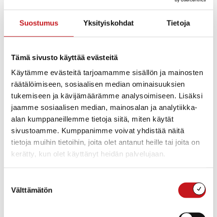
24.10.2018 — 10:20
Suostumus
Yksityiskohdat
Tietoja
Kuntalaiset ovat esittäneet toiveen ikäihmisten
mahdollisuudesta käyttää kuntosalia maksutta.
Tämä sivusto käyttää evästeitä
Käytämme evästeitä tarjoamamme sisällön ja mainosten
Voimaharjoittelu lisää terveyttä ja ylläpitää
räätälöimiseen, sosiaalisen median ominaisuuksien
toimintakykyä. Ennaltaehkäisevän työn rooli liikunta- ja
tukemiseen ja kävijämäärämme analysoimiseen. Lisäksi
hyvinvointipalveluissa on merkittävä.
jaamme sosiaalisen median, mainosalan ja analytiikka-
alan kumppaneillemme tietoja siitä, miten käytät
Sivistyslautakunta hyväksyi 15.10.2018 kokouksessa
sivustoamme. Kumppanimme voivat yhdistää näitä
päätöksen, jonka perusteella 1.11.2018 alkaen Matti
tietoja muihin tietoihin, joita olet antanut heille tai joita on
Lohen koulun kuntosalia saavat maksutta käyttää tänä
kerätty, kun olet käyttänyt heidän palvelujaan.
vuonna 70 vuotta täyttävät tai sitä vanhemmat
kuntalaiset uimahallin aukioloaikoina. Uimahallin
aukioloaikana lippukassanhoitaja vastaanottaa
Suostumuksen
Välttämätön
kuntosalin käyntimaksut ja valvoo kuntosalin kävijöitä.
valinta
Pyydettäessä ikäihmisen on näytettävä
henkilöllisyystodistus.