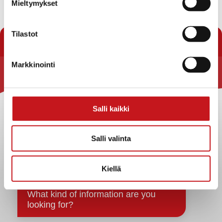
Mieltymykset
« Uutishuone
Tilastot
Markkinointi
Rautalammin kunta
Yhteystiedot
Salli kaikki
Kuntainfo
Strategiat, ohjelmat, ohjeet, suunnitelmat, säännöt ja
Salli valinta
sopimukset
Asiakirjajulkisuuskuvaus
Kiellä
Evästeet
Saavutettavuusseloste
Tietosuoja
Tietosuojaselosteet