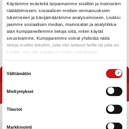
Käytämme evästeitä tarjoamamme sisällön ja mainosten
Savo-Pielisen jätelautakunta on hyväksynyt 22.11.2018
räätälöimiseen, sosiaalisen median ominaisuuksien
vuoden 2019 alussa voimaan tulevat jätetaksat.
tukemiseen ja kävijämäärämme analysoimiseen. Lisäksi
Taksoissa määritellään maksut jätehuoltopalveluille,
jaamme sosiaalisen median, mainosalan ja analytiikka-
jotka kunnallinen jäteyhtiö Jätekukko järjestää.
alan kumppaneillemme tietoja siitä, miten käytät
sivustoamme. Kumppanimme voivat yhdistää näitä
Kuulutus taksoista ja taksa-asiakirjat ovat osoitteessa:
tietoja muihin tietoihin, joita olet antanut heille tai joita on
http://www.jatelautakunta.fi/fi/kuulutukset-1/
kerätty, kun olet käyttänyt heidän palvelujaan.
« Uutishuone
Suostumuksen
Välttämätön
valinta
Mieltymykset
Rautalammin kunta
Yhteystiedot
Tilastot
Kuntainfo
Strategiat, ohjelmat, ohjeet, suunnitelmat, säännöt ja
Markkinointi