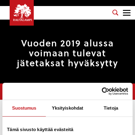
Vuoden 2019 alussa
voimaan tulevat
jätetaksat hyväksytty
Olet tässä:
Etusivu
>
Tarinat
>
Vuoden 2019 alussa voimaan tulevat
jätetaksat hyväksytty
Suostumus
Yksityiskohdat
Tietoja
Tarinat
26.11.2018 — 13:34
Tämä sivusto käyttää evästeitä