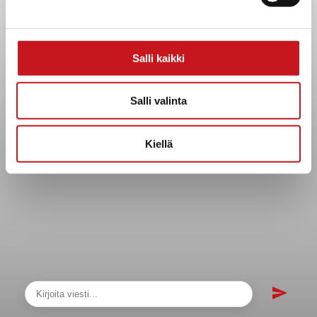
sopimukset
Asiakirjajulkisuuskuvaus
Evästeet
Salli kaikki
Saavutettavuusseloste
Tietosuoja
Salli valinta
Tietosuojaselosteet
Tietopyyntö
Kiellä
Päätöksenteko ja lähidemokratia
Päätökset, esityslistat & pöytäkirjat
Hallinto
Kunnanhallitus
Kunnanvaltuusto
Lautakunnat