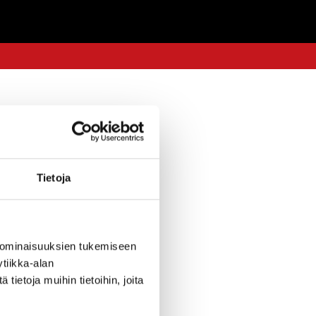
7.10.2016 — 09:55
Tietoja
lisesti
025 mennessä.
 ominaisuuksien tukemiseen
poistamista.
tiikka-alan
avan
ietoja muihin tietoihin, joita