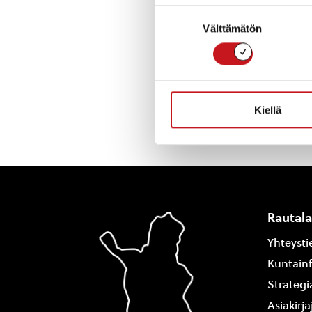
Suostumuksen
Hankkeen kustan
Välttämätön
valinta
« Uutishuone
Kiellä
Rautal
Yhteysti
Kuntain
Strategi
Asiakirj