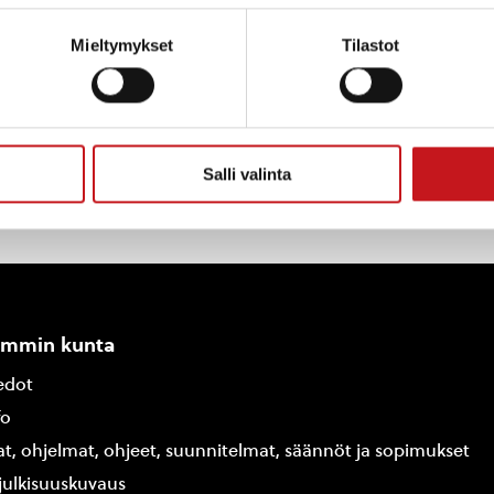
nusarvio on 50 000 euroa, josta kunnan osuus on va
Mieltymykset
Tilastot
Salli valinta
ammin kunta
edot
fo
at, ohjelmat, ohjeet, suunnitelmat, säännöt ja sopimukset
ajulkisuuskuvaus