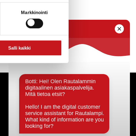
jaa kolmannes.
Markkinointi
Salli kaikki
Päätöksenteko ja lähidemokratia
Päätökset, esityslistat & pöytäkirjat
Hallinto
Kunnanhallitus
Kunnanvaltuusto