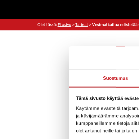
Olet tässä:
Etusivu
>
Tarinat
>
Vesimatkailua edistetään
Tarinat
Rautalammilla kä
Suostumus
vesistömatkailuh
Tämä sivusto käyttää eväste
Hankkeen tavoitt
kiinnostavaksi 
Käytämme evästeitä tarjoama
Kunnan mielestä 
ja kävijämäärämme analysoim
Hankkeeseen sis
kumppaneillemme tietoja siitä
rakentamiseksi j
olet antanut heille tai joita o