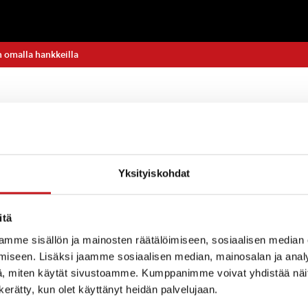
 omalla hankkeilla
ynnistyy Etelä-Konneveden kansallispuistoon liittyvä
Yksityiskohdat
anke. Esityksen tästä kunta teki kuukausi sitten.
itä
eena on tukea kansallispuiston kehittymistä kansainvä
ja houkuttelevaksi luontomatkailukohteeksi vuoteen 2
mme sisällön ja mainosten räätälöimiseen, sosiaalisen median
tämä edellyttää vesistömatkailun fyysisten esteiden 
iseen. Lisäksi jaamme sosiaalisen median, mainosalan ja analy
ältyy mm. vaihtoehtoiset suunnitelmat pienvenekan
, miten käytät sivustoamme. Kumppanimme voivat yhdistää näitä t
a Konnekosken entisöimiseksi.
n kerätty, kun olet käyttänyt heidän palvelujaan.