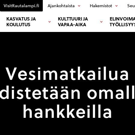
VisitRautalampi.fi
Ajankohtaista
Hakemistot
Seu
KASVATUS JA
KULTTUURI JA
ELINVOIMA
KOULUTUS
VAPAA-AIKA
TYÖLLISYY
Vesimatkailua
distetään omal
hankkeilla