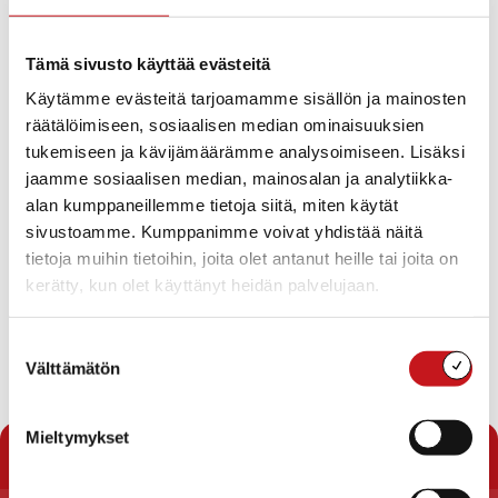
työryhmän esityksen, jonka mukaan maakunnalliseen
valinnanvapaus -pilottihankkeeseen osallistuttaisiin
Tämä sivusto käyttää evästeitä
vasta syksyn 2017 toisella hakukierroksella.
Käytämme evästeitä tarjoamamme sisällön ja mainosten
Pilottihankkeeseen osallistumisen lykkääntymisen
räätälöimiseen, sosiaalisen median ominaisuuksien
taustalla on mm. se, että maakunta- ja sote-
tukemiseen ja kävijämäärämme analysoimiseen. Lisäksi
lainsäädäntökokonaisuudesta päättäminen on siirtynyt
jaamme sosiaalisen median, mainosalan ja analytiikka-
eduskunnassa, mistä seuraa, että valinnanvapautta
alan kumppaneillemme tietoja siitä, miten käytät
koskeva lainsäädäntö kirjoitetaan uudelleen.
sivustoamme. Kumppanimme voivat yhdistää näitä
tietoja muihin tietoihin, joita olet antanut heille tai joita on
Soten valinnanvapauspilottiin osallistumisen
kerätty, kun olet käyttänyt heidän palvelujaan.
lykkäämistä kunnanhallitus perusteli myös
perustuslakiin liittyvillä ongelmilla ja epävarmuudella,
Suostumuksen
miten tuleva lainsäädäntö muotoutuu. -jh
Välttämätön
valinta
« Uutishuone
Mieltymykset