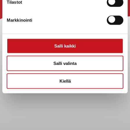
Tilastot
Rautalammin kunta
Markkinointi
Yhteystiedot
Kuntainfo
Strategiat, ohjelmat, ohjeet, suunnitelmat, säännöt ja
Salli kaikki
sopimukset
Asiakirjajulkisuuskuvaus
Evästeet
Salli valinta
Saavutettavuusseloste
Tietosuoja
Kiellä
Tietosuojaselosteet
Tietopyyntö
Päätöksenteko ja lähidemokratia
Päätökset, esityslistat & pöytäkirjat