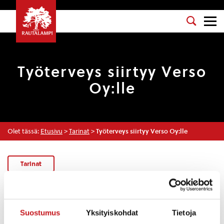
Työterveys siirtyy Verso
Oy:lle
Olet tässä:
Etusivu
>
Tarinat
>
Työterveys siirtyy Verso Oy:lle
Tarinat
22.12.2016 — 12:43
Rautalammin työterveyshuolto siirretään suoralla
Suostumus
Yksityiskohdat
Tietoja
hankinnalla ensi kesän puoliväliin saakka Ylä-Savon