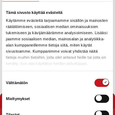
Soten perustamalle Työterveyspalvelu Verso Oy:lle.
Neuvotteluissa on ollut lähtökohtana se, että
Tämä sivusto käyttää evästeitä
palvelutaso säilyy Rautalammilla saman tasoisena kuin
Käytämme evästeitä tarjoamamme sisällön ja mainosten
se on ollut Soisalon työterveyden aikana.
räätälöimiseen, sosiaalisen median ominaisuuksien
Suorahankinnan perusteena on se, että asia oli
tukemiseen ja kävijämäärämme analysoimiseen. Lisäksi
kiireellinen, mistä syystä kilpailutuksen toteuttaminen
jaamme sosiaalisen median, mainosalan ja analytiikka-
oli mahdotonta.
alan kumppaneillemme tietoja siitä, miten käytät
sivustoamme. Kumppanimme voivat yhdistää näitä
Terveyspalvelu Verso Oy on tehnyt sopimuksen Kysteri-
tietoja muihin tietoihin, joita olet antanut heille tai joita on
liikelaitoksen kanssa siten, että yhtiö tuottaa
kerätty, kun olet käyttänyt heidän palvelujaan.
työterveyshuollon järjestämisvastuun mukaiset palvelut
Rautalammin lisäksi myös Keiteleen, Pielaveden, Tervon,
Vesannon, Kaavin ja Rautavaaran alueilla. -jh
Suostumuksen
Välttämätön
valinta
« Uutishuone
Mieltymykset
Tilastot