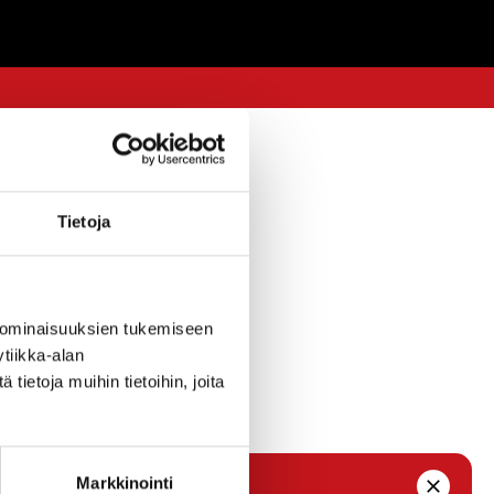
3.9.2018 — 13:47
Tietoja
Työnhaun
asaistaa
.11. 2018.
 ominaisuuksien tukemiseen
tiikka-alan
ietoja muihin tietoihin, joita
Markkinointi