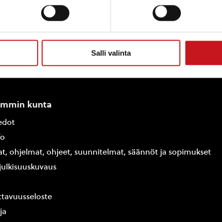
Salli valinta
ammin kunta
edot
fo
at, ohjelmat, ohjeet, suunnitelmat, säännöt ja sopimukset
ajulkisuuskuvaus
tavuusseloste
ja