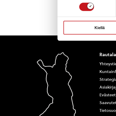
« Uutishuone
Kiellä
Rautal
Yhteysti
Kuntain
Strategi
Asiakirj
Evästeet
Saavutet
Tietosuo