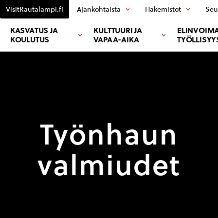
VisitRautalampi.fi
Ajankohtaista
Hakemistot
Seu
KASVATUS JA
KULTTUURI JA
ELINVOIMA
KOULUTUS
VAPAA-AIKA
TYÖLLISYY
Työnhaun
valmiudet