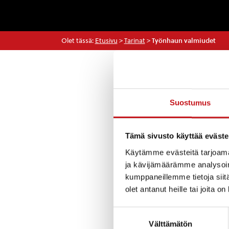
Olet tässä:
Etusivu
>
Tarinat
>
Työnhaun valmiudet
Tarinat
Suostumus
Pohjois-Savon T
Tämä sivusto käyttää eväste
valmiudet -valm
työnhakutaitoja.
Käytämme evästeitä tarjoama
Tarkempia tietoj
ja kävijämäärämme analysoim
kumppaneillemme tietoja siitä
Työnhaun valmiu
olet antanut heille tai joita o
Suostumuksen
Välttämätön
valinta