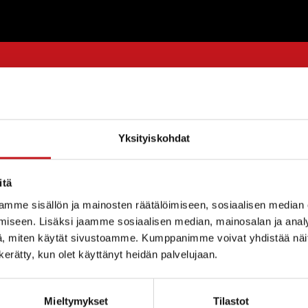
Yksityiskohdat
E-toimisto järjestää Rautalammilla viikon mittaisen 
itä
ennuksen. Valmennuksen tarkoitus on parantaa/ajant
 Valmennus tapahtuu Rautalammin kirjastolla 12.11. – 16
mme sisällön ja mainosten räätälöimiseen, sosiaalisen median
a oheisesta lomakkeesta.
iseen. Lisäksi jaamme sosiaalisen median, mainosalan ja analy
, miten käytät sivustoamme. Kumppanimme voivat yhdistää näitä t
det Rlampi marras 2018
n kerätty, kun olet käyttänyt heidän palvelujaan.
Mieltymykset
Tilastot