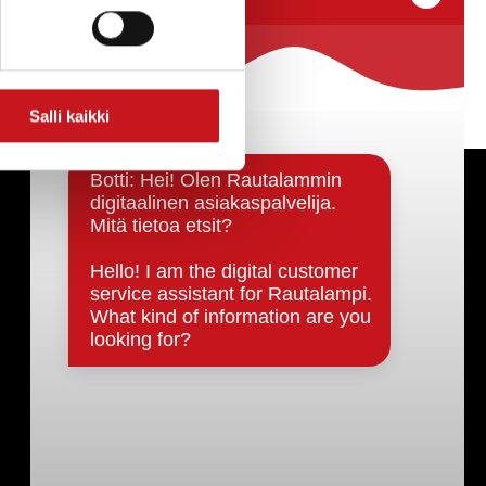
Salli kaikki
Päätöksenteko ja lähidemokratia
Päätökset, esityslistat & pöytäkirjat
Hallinto
Kunnanhallitus
Kunnanvaltuusto
Lautakunnat