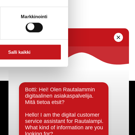
aikki halukkaat.
Markkinointi
Salli kaikki
Päätöksenteko ja lähidemokratia
Päätökset, esityslistat & pöytäkirjat
Hallinto
Kunnanhallitus