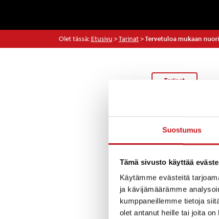
Olet tässä:
Etusivu
>
Tarinat
>
Tervetuloa mukaan nuoriso
Tarinat
Viikolla 24 nuoris
Suostumus
Akrobatia/liikun
koulun pihalla. 
Tämä sivusto käyttää eväste
Käytämme evästeitä tarjoama
Heppapäivä to 14
ja kävijämäärämme analysoim
ulkoiluun sovelt
kumppaneillemme tietoja siitä
olet antanut heille tai joita o