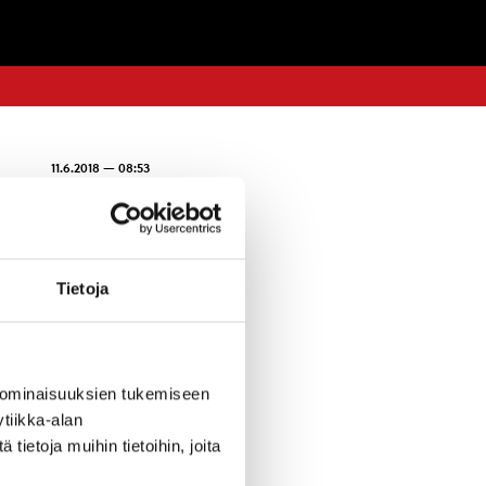
11.6.2018 — 08:53
Tietoja
tössä. Tavataan
arusteet.
 ominaisuuksien tukemiseen
Mukaan eväät ja
tiikka-alan
ietoja muihin tietoihin, joita