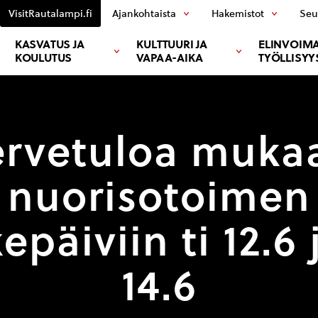
VisitRautalampi.fi
Ajankohtaista
Hakemistot
Seu
KASVATUS JA
KULTTUURI JA
ELINVOIMA
KOULUTUS
VAPAA-AIKA
TYÖLLISYY
ervetuloa muka
nuorisotoimen
kepäiviin ti 12.6 
14.6