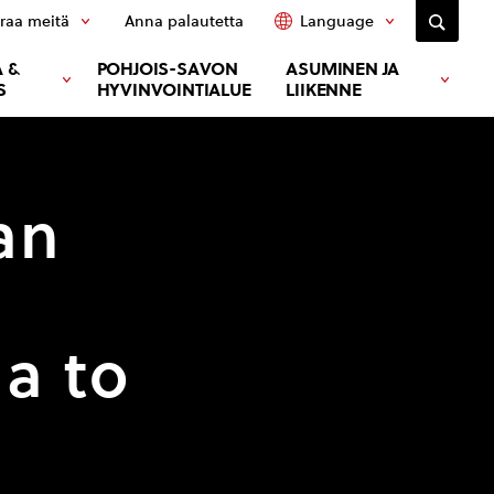
raa meitä
Anna palautetta
Language
 &
POHJOIS-SAVON
ASUMINEN JA
S
HYVINVOINTIALUE
LIIKENNE
an
ja to