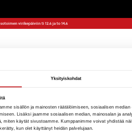
toimen virikepäiviin ti 12.6 ja to 14.6
otoimi järjestää ohjattua virikettä lapsille ja nuorille:
Yksityiskohdat
tapäivä ti 12.6 kello 10-14 Matti Lohen koulun ympäris
Mukaan eväät, sisäliikuntavarusteet, lenkkarit ja uimav
itä
mme sisällön ja mainosten räätälöimiseen, sosiaalisen median
.6 kello 9-12. Tavataan ratsastuskeskuksen pihassa. 
iseen. Lisäksi jaamme sosiaalisen median, mainosalan ja analy
uvat vaatteet.
, miten käytät sivustoamme. Kumppanimme voivat yhdistää näitä t
n kerätty, kun olet käyttänyt heidän palvelujaan.