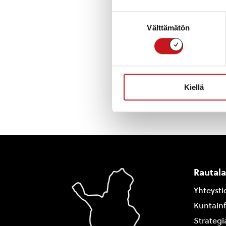
Päivät ovat maks
Suostumuksen
Ohjaajina Inna j
Välttämätön
valinta
« Uutishuone
Kiellä
Rautal
Yhteysti
Kuntain
Strategi