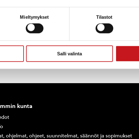
uttomia eikä niissä ole ikärajoja. Tervetuloa mukaan k
a Nora.
Mieltymykset
Tilastot
Salli valinta
ammin kunta
edot
fo
at, ohjelmat, ohjeet, suunnitelmat, säännöt ja sopimukset