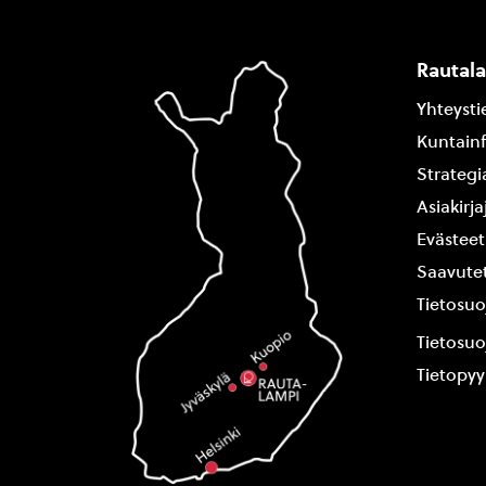
Rautal
Yhteysti
Kuntain
Strategi
Asiakirj
Evästeet
Saavutet
Tietosuo
Tietosuo
Tietopy