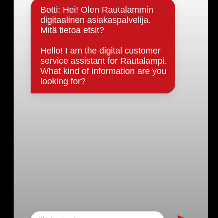
Päätöksenteko ja lähidemokratia
Päätökset, esityslistat & pöytäkirjat
Hallinto
Kunnanhallitus
Kunnanvaltuusto
Lautakunnat