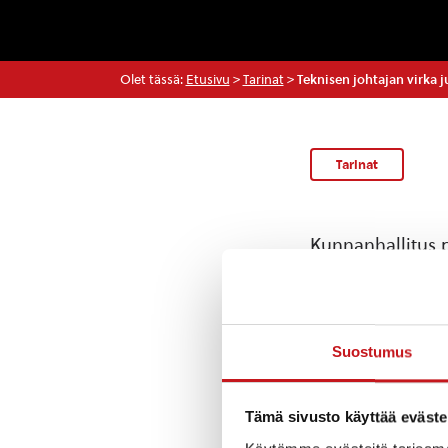
Olet tässä:
Etusivu
>
Tarinat
>
Teknisen johtajan virka j
Tarinat
Kunnanhallitus p
täyttämisprosess
1.2. 2017 lukien
johtaminen ja yh
Suostumus
Keskeisenä teht
Kuntakentän voi
Tämä sivusto käyttää eväste
rakentamisen nä
valmistelu sekä 