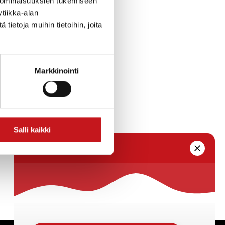
 ominaisuuksien tukemiseen
tiikka-alan
toimialaan
ietoja muihin tietoihin, joita
akoulututkinto
iran
 työkokemus.
Markkinointi
a
isesta,
sta hankinnoista
Salli kaikki