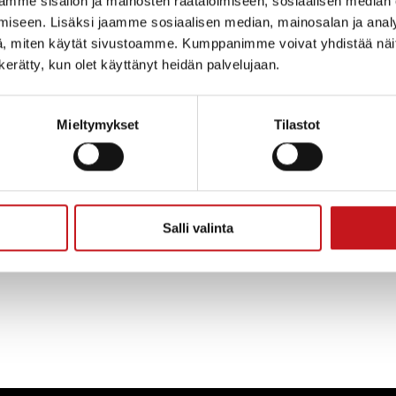
mme sisällön ja mainosten räätälöimiseen, sosiaalisen median
iseen. Lisäksi jaamme sosiaalisen median, mainosalan ja analy
n kelpoisuusehdot edellyttävät kunnallishallinnon ja 
, miten käytät sivustoamme. Kumppanimme voivat yhdistää näitä t
n kerätty, kun olet käyttänyt heidän palvelujaan.
tuntemista. Kelpoisuusehtona tulisi olla ylempi korke
ltuva korkeakoulututkinto (AMK) sekä perehtyneisyys v
 ja käytännössä osoitettu johtamistaito sekä riittävä
Mieltymykset
Tilastot
nestyksellinen hoitaminen edellyttää hyviä johtamis- j
itoja, käytännön kokemusta lupaviranomaisena toimim
iemisestä ja kunnallistekniikan rakentamisesta, julkisi
linnosta ja taloudesta. -jh
Salli valinta