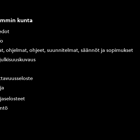
ammin kunta
edot
fo
at, ohjelmat, ohjeet, suunnitelmat, säännöt ja sopimukset
ajulkisuuskuvaus
tavuusseloste
ja
jaselosteet
yntö