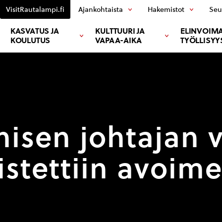
VisitRautalampi.fi
Ajankohtaista
Hakemistot
Seu
KASVATUS JA
KULTTUURI JA
ELINVOIMA
KOULUTUS
VAPAA-AIKA
TYÖLLISYY
nisen johtajan v
listettiin avoime