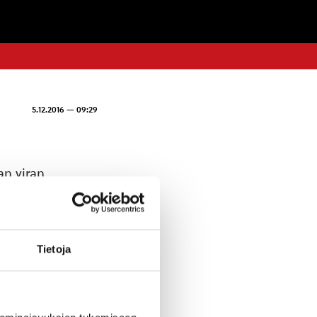
5.12.2016 — 09:29
an viran
 johtajan viran
saston
Tietoja
isestä.
ehittämisen ja
n asioiden