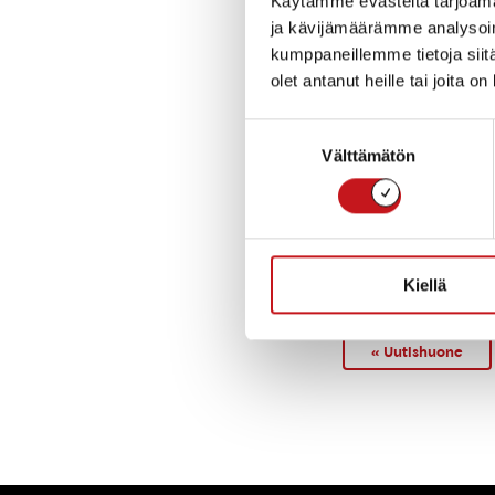
Käytämme evästeitä tarjoama
ja kävijämäärämme analysoim
Teknisen johtaja
kumppaneillemme tietoja siitä
olet antanut heille tai joita o
kuuluvien lakin 
tai virkaan sove
Suostumuksen
tehtäväalueeseen
Välttämätön
valinta
Lisäksi viran me
vuorovaikutusta
projektien läpiv
sekä kunnallishal
Kiellä
« Uutishuone