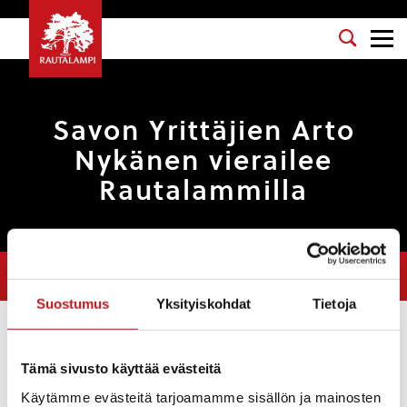
Savon Yrittäjien Arto
Nykänen vierailee
Rautalammilla
Olet tässä:
Etusivu
>
Tarinat
>
Savon Yrittäjien Arto Nykänen vierailee
Rautalammilla
Suostumus
Yksityiskohdat
Tietoja
Tarinat
Tämä sivusto käyttää evästeitä
5.2.2018 — 10:45
Käytämme evästeitä tarjoamamme sisällön ja mainosten