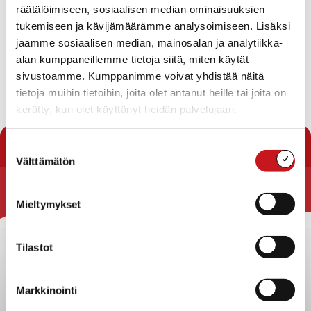
räätälöimiseen, sosiaalisen median ominaisuuksien
Savon Yrittäjien toimitusjohtaja Arto Nykänen vierailee
tukemiseen ja kävijämäärämme analysoimiseen. Lisäksi
Rautalammilla keskiviikkona 7. helmikuuta. Nykäsen
jaamme sosiaalisen median, mainosalan ja analytiikka-
vierailuun liittyy kaksi yritysvierailua, jotka tehdään
alan kumppaneillemme tietoja siitä, miten käytät
Savon Taimenelle ja Hoitokoti Hermanninrantaan.
sivustoamme. Kumppanimme voivat yhdistää näitä
Vierailun isäntänä on vt. kunnanjohtaja Anu Sepponen.
tietoja muihin tietoihin, joita olet antanut heille tai joita on
kerätty, kun olet käyttänyt heidän palvelujaan.
« Uutishuone
Suostumuksen
Välttämätön
valinta
Rautalammin kunta
Mieltymykset
Yhteystiedot
Tilastot
Kuntainfo
Strategiat, ohjelmat, ohjeet, suunnitelmat, säännöt ja
sopimukset
Markkinointi
Asiakirjajulkisuuskuvaus