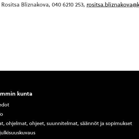
ö Rositsa Bliznakova, 040 6210 253,
rositsa.bliznakova@k
ammin kunta
edot
fo
at, ohjelmat, ohjeet, suunnitelmat, säännöt ja sopimukset
ajulkisuuskuvaus