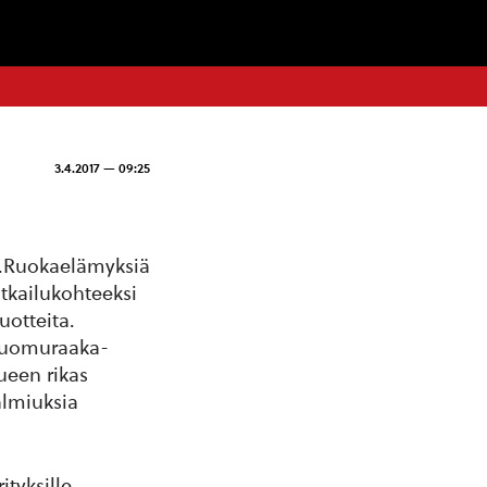
3.4.2017 — 09:25
e.Ruokaelämyksiä
tkailukohteeksi
uotteita.
 luomuraaka-
ueen rikas
almiuksia
tyksille