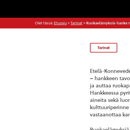
Olet tässä:
Etusivu
>
Tarinat
>
Ruokaelämyksiä-hanke n
Tarinat
Etelä-Konnevede
– hankkeen tavoi
ja auttaa ruokap
Hankkeessa pyri
aineita sekä lu
kulttuuriperinne 
vastaanottaa kans
Ruokaelämyksiä –