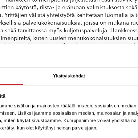
yrttien käytöstä, riista- ja eräruoan valmistuksesta sek
. Yrittäjien välistä yhteistyötä kehitetään luomalla ja
ksellisiä palvelukokonaisuuksia, joissa on mukana ru
ja sekä tarvittaessa myös kuljetuspalveluja. Hankkee
toimenpiteitä, kuten uusien menukokonaisuuksien suun
ielikäännöksiä nettisivuille sekä esitteiden suunnittel
– hanke on yritysryhmän kehittämishanke, joka tote
nkkeen hallinnoijana on Rautalammin kunta ja rahoitt
Yksityiskohdat
un kehittämisohjelma/Pohjois-Savon ELY-keskus (75
tykset (25%). Hankkeessa ovat mukana Konnevedeltä E
inkkalan Lomamökit, ja Pappilan Hätävara/Ranta Hätä
itä
ja Törmälän Loma- ja kurssikeskus Rautalammilta.
mme sisällön ja mainosten räätälöimiseen, sosiaalisen median
iseen. Lisäksi jaamme sosiaalisen median, mainosalan ja analy
 matkailualueella toteutetaan tällä hetkellä myös ka
, miten käytät sivustoamme. Kumppanimme voivat yhdistää näitä t
tta: Rautalammin ja Konneveden luontomatkailun
n kerätty, kun olet käyttänyt heidän palvelujaan.
ketta ja Kiehtova Maisema – hanketta.