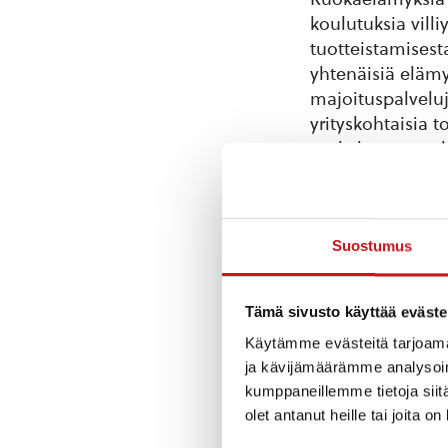
koulutuksia villi
tuotteistamisesta
yhtenäisiä elämy
majoituspalvelu
yrityskohtaisia 
ruokakuvausta, k
Ruokaelämyksiä 
2017 aikana. Ha
Suostumus
Suomen maaseud
osallistuvat yri
Ilonen Hauki, H
Tämä sivusto käyttää eväste
Ravintola Hetki 
Käytämme evästeitä tarjoama
ja kävijämäärämme analysoim
Etelä-Konneveden
kumppaneillemme tietoja siitä
kehittämishanke
olet antanut heille tai joita o
koordinointihan