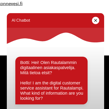
onnevesi.fi
Päätöksenteko ja lähidemokratia
Päätökset, esityslistat & pöytäkirjat
Hallinto
Kunnanhallitus
Kunnanvaltuusto