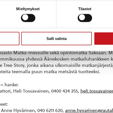
keessa keskitytään parhaillaan alueen koskien matkai
Mieltymykset
Tilastot
atimalla koskiluokituksia melontareiteille sekä paranta
mystä.
mia ovat Konnekosken melontanäytös 20.5. Rautalammi
Salli valinta
kisat 20. – 21.5. Konnevedellä. Kiehtova maisema –
 syksyn ja talven aikana erilaisia koulutuksia matkailuyri
sasto Matka-messuille sekä opintomatka Saksaan. Me
ammikuussa yhdessä Äänekosken matkailuhankkeen ka
 Tree Story, jonka aikana ulkomaisille matkanjärjestäji
teita teemalla puun matka metsästä tuotteeksi.
– hanke:
attori, Heli Tossavainen, 0400 424 255,
heli.tossavaine
eet:
ö Anne Hyvärinen, 040 6211 620,
anne.hyvarinen@rautal