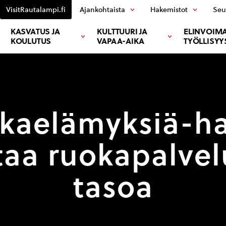
VisitRautalampi.fi
Ajankohtaista
Hakemistot
Seu
KASVATUS JA
KULTTUURI JA
ELINVOIMA
KOULUTUS
VAPAA-AIKA
TYÖLLISYY
kaelämyksiä-h
taa ruokapalvel
tasoa