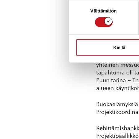
Suostumuksen
Koordinointihank
Välttämätön
valinta
kehittämiseen la
turvallisuustietä
Tulevia tapahtu
Kiellä
Erämelonnan SM-
järjestetty viime
yhteinen messuo
tapahtuma oli t
Puun tarina – The
alueen käyntikoh
Ruokaelämyksiä 
Projektikoordina
Kehittämishankk
Projektipäällikk