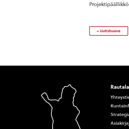
Projektipäällikk
« Uutishuone
Rautal
Yhteysti
Kuntain
Strategi
Asiakirj