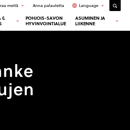
raa meitä
Anna palautetta
Language
 &
POHJOIS-SAVON
ASUMINEN JA
S
HYVINVOINTIALUE
LIIKENNE
anke
ujen