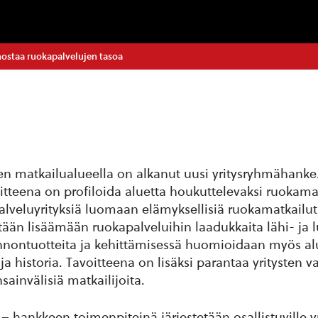
ostaa ruokapalvelujen tasoa
n matkailualueella on alkanut uusi yritysryhmähank
tteena on profiloida aluetta houkuttelevaksi ruokama
alveluyrityksiä luomaan elämyksellisiä ruokamatkailut
tään lisäämään ruokapalveluihin laadukkaita lähi- ja
onnontuotteita ja kehittämisessä huomioidaan myös al
ja historia. Tavoitteena on lisäksi parantaa yritysten v
ainvälisiä matkailijoita.
 hankkeen toimenpiteinä järjestetään osallistuville yri