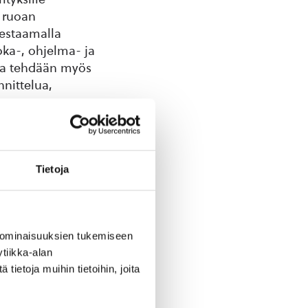
ä ruoan
 testaamalla
oka-, ohjelma- ja
ssa tehdään myös
nittelua,
ua.
utetaan vuoden
ajina Manner-
Tietoja
 %) sekä
räruokapalvelu
vara sekä
 ominaisuuksien tukemiseen
tiikka-alan
hta suurta
ietoja muihin tietoihin, joita