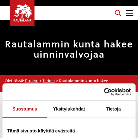
Rautalammin kunta hakee
uinninvalvojaa
Olet tässä:
Etusivu
>
Tarinat
>
Rautalammin kunta hakee
uinninvalvojaa
Tarinat
Suostumus
Yksityiskohdat
Tietoja
21.12.2018 — 13:37
Tämä sivusto käyttää evästeitä
Haemme Rautalammin kuntaan uinninvalvojaa.