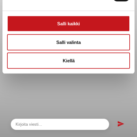
Asiakirjajulkisuuskuvaus
Evästeet
Salli kaikki
Saavutettavuusseloste
Tietosuoja
Salli valinta
Tietosuojaselosteet
Tietopyyntö
Kiellä
Päätöksenteko ja lähidemokratia
Päätökset, esityslistat & pöytäkirjat
Hallinto
Kunnanhallitus
Kunnanvaltuusto
Lautakunnat