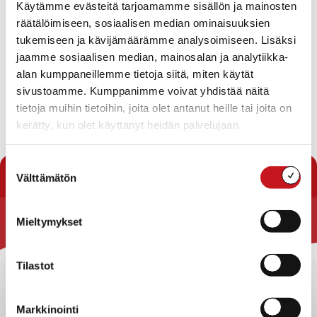
Käytämme evästeitä tarjoamamme sisällön ja mainosten
Koulutamme tarpeen mukaan tehtävään.
räätälöimiseen, sosiaalisen median ominaisuuksien
Vaatimuksena hyvä uimataito ja täysi-ikäisyys.
tukemiseen ja kävijämäärämme analysoimiseen. Lisäksi
Lisätietoja alla olevan linkin kautta.
jaamme sosiaalisen median, mainosalan ja analytiikka-
alan kumppaneillemme tietoja siitä, miten käytät
Haku avoinna 7.1.2019 kello 15 saakka.
sivustoamme. Kumppanimme voivat yhdistää näitä
tietoja muihin tietoihin, joita olet antanut heille tai joita on
https://www.kuntarekry.fi/fi/tyopaikka/209475
kerätty, kun olet käyttänyt heidän palvelujaan.
« Uutishuone
Suostumuksen
Välttämätön
valinta
Mieltymykset
Rautalammin kunta
Yhteystiedot
Tilastot
Kuntainfo
Strategiat, ohjelmat, ohjeet, suunnitelmat, säännöt ja
Markkinointi
sopimukset