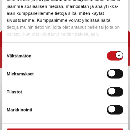
tutkimustulokset
jaamme sosiaalisen median, mainosalan ja analytiikka-
07.5.2018
(.pdf)
alan kumppaneillemme tietoja siitä, miten käytät
sivustoamme. Kumppanimme voivat yhdistää näitä
tietoja muihin tietoihin, joita olet antanut heille tai joita on
« Uutishuone
kerätty, kun olet käyttänyt heidän palvelujaan.
Suostumuksen
Välttämätön
valinta
Rautalammin kunta
Yhteystiedot
Mieltymykset
Kuntainfo
Strategiat, ohjelmat, ohjeet, suunnitelmat, säännöt ja
Tilastot
sopimukset
Asiakirjajulkisuuskuvaus
Markkinointi
Evästeet
Saavutettavuusseloste