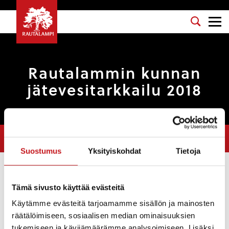
Rautalammin kunnan
jätevesitarkkailu 2018
Olet tässä:
Etusivu
>
Tarinat
>
Rautalammin kunnan jätevesitarkkailu
2018
Suostumus
Yksityiskohdat
Tietoja
Tarinat
Tämä sivusto käyttää evästeitä
16.5.2018 — 11:52
Käytämme evästeitä tarjoamamme sisällön ja mainosten
räätälöimiseen, sosiaalisen median ominaisuuksien
Rautalammin kirkonkylän jätevesipuhdistamon
tukemiseen ja kävijämäärämme analysoimiseen. Lisäksi