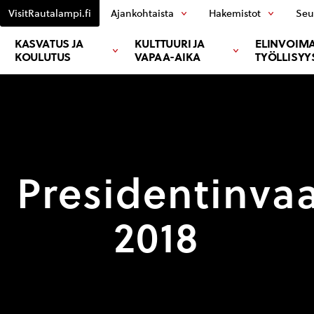
VisitRautalampi.fi
Ajankohtaista
Hakemistot
Seu
KASVATUS JA
KULTTUURI JA
ELINVOIMA
KOULUTUS
VAPAA-AIKA
TYÖLLISYY
Presidentinvaa
2018