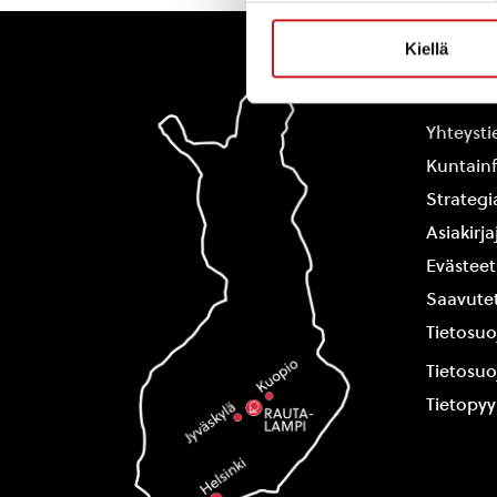
Kiellä
Rautal
Yhteysti
Kuntain
Strategi
Asiakirj
Evästeet
Saavutet
Tietosuo
Tietosuo
Tietopy