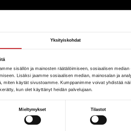
Yksityiskohdat
itä
mme sisällön ja mainosten räätälöimiseen, sosiaalisen median
alampi.fi/paatoksenteko/kuntavaalit-2017/
iseen. Lisäksi jaamme sosiaalisen median, mainosalan ja analy
, miten käytät sivustoamme. Kumppanimme voivat yhdistää näitä t
n kerätty, kun olet käyttänyt heidän palvelujaan.
Mieltymykset
Tilastot