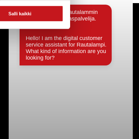
Salli kaikki
Päätöksenteko ja lähidemokratia
Päätökset, esityslistat & pöytäkirjat
Hallinto
Kunnanhallitus
Kunnanvaltuusto
Lautakunnat