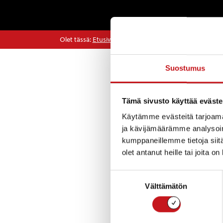
Olet tässä:
Etusivu
>
Tarinat
>
Presidentinvaali 2018
Suostumus
Tarinat
Tämä sivusto käyttää eväste
Käytämme evästeitä tarjoama
https://www.raut
ja kävijämäärämme analysoim
kumppaneillemme tietoja siitä
olet antanut heille tai joita o
« Uutishuone
Suostumuksen
Välttämätön
valinta