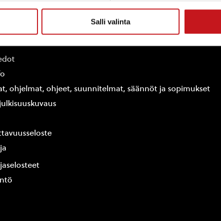
Salli valinta
ammin kunta
edot
fo
at, ohjelmat, ohjeet, suunnitelmat, säännöt ja sopimukset
ajulkisuuskuvaus
tavuusseloste
ja
jaselosteet
yntö