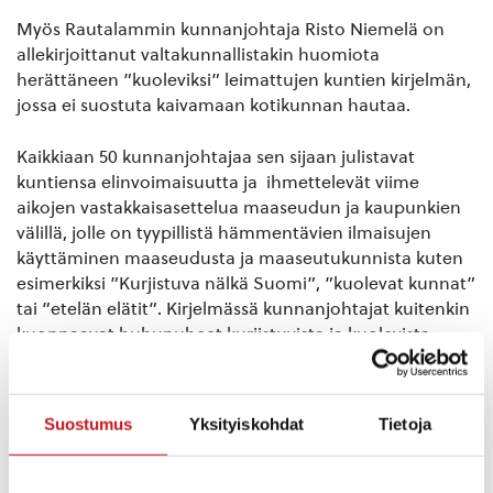
Myös Rautalammin kunnanjohtaja Risto Niemelä on
allekirjoittanut valtakunnallistakin huomiota
herättäneen ”kuoleviksi” leimattujen kuntien kirjelmän,
jossa ei suostuta kaivamaan kotikunnan hautaa.
Kaikkiaan 50 kunnanjohtajaa sen sijaan julistavat
kuntiensa elinvoimaisuutta ja ihmettelevät viime
aikojen vastakkaisasettelua maaseudun ja kaupunkien
välillä, jolle on tyypillistä hämmentävien ilmaisujen
käyttäminen maaseudusta ja maaseutukunnista kuten
esimerkiksi ”Kurjistuva nälkä Suomi”, ”kuolevat kunnat”
tai ”etelän elätit”. Kirjelmässä kunnanjohtajat kuitenkin
kuoppaavat huhupuheet kurjistuvista ja kuolevista
kunnista, ja iskevät takaisin.
– Ainakin me täällä välitämme siitä, millainen oma
Suostumus
Yksityiskohdat
Tietoja
elinympäristömme on. Kyse on meille kaikille tutusta
läheisyysperiaatteesta, jonka mukaan julkisen vallan
päätökset tulisi tehdä mahdollisimman lähellä ihmisiä,