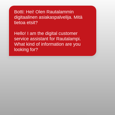
Kuntainfo
Strategiat, ohjelmat, ohjeet, suunnitelmat, säännöt ja
sopimukset
Asiakirjajulkisuuskuvaus
Evästeet
Saavutettavuusseloste
Tietosuoja
Tietosuojaselosteet
Tietopyyntö
Päätöksenteko ja lähidemokratia
Päätökset, esityslistat & pöytäkirjat
Hallinto
Kunnanhallitus
Kunnanvaltuusto
Lautakunnat