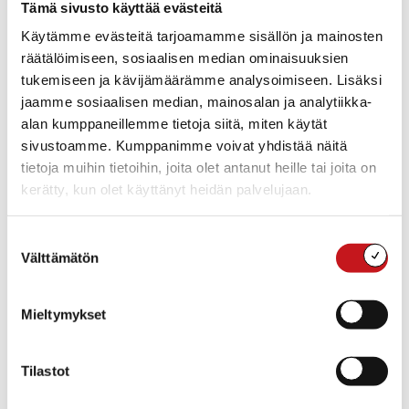
Tämä sivusto käyttää evästeitä
kunnanjohtajat sanovat.
Käytämme evästeitä tarjoamamme sisällön ja mainosten
räätälöimiseen, sosiaalisen median ominaisuuksien
Valtionavut – osa valtiontaloutta
tukemiseen ja kävijämäärämme analysoimiseen. Lisäksi
Kunnanjohtajat haluavat myös oikoa vääriä käsityksiä
jaamme sosiaalisen median, mainosalan ja analytiikka-
valtionavuista.
alan kumppaneillemme tietoja siitä, miten käytät
sivustoamme. Kumppanimme voivat yhdistää näitä
– Valtionosuuksia ei mielestämme voi käyttää
tietoja muihin tietoihin, joita olet antanut heille tai joita on
elinvoiman mittarina, koska suomalainen palvelujen
kerätty, kun olet käyttänyt heidän palvelujaan.
rahoitusjärjestelmä perustuu niihin. Valtionosuudet
eivät ole valtion avustus vaan valtion osuus palvelujen
Suostumuksen
kustannuksiin.
Välttämätön
valinta
– Koska kaikilla suomalaisilla on perustuslain mukaisesti
yhtäläiset oikeudet peruspalvelujen saantiin, kunnilla
Mieltymykset
pitää olla yhtäläiset mahdollisuudet palvelujen
järjestämiseen. Valtio osallistuu kaikkien kuntien
Tilastot
palvelujen tuottamisesta aiheutuneisiin kuluihin.
Valtionosuuksilla myös tasataan alueiden välisiä eroja,