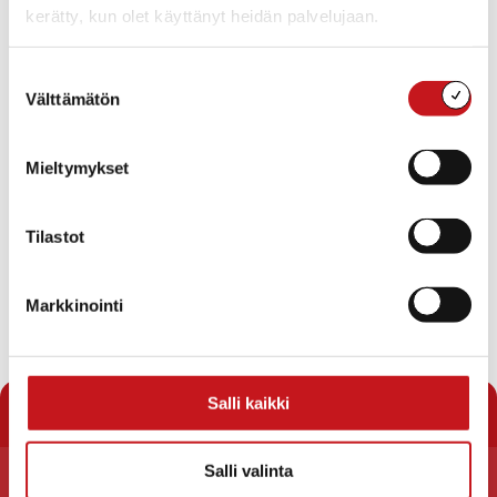
kerätty, kun olet käyttänyt heidän palvelujaan.
Suostumuksen
Välttämätön
valinta
Mieltymykset
Tilastot
Markkinointi
« Uutishuone
Salli kaikki
Salli valinta