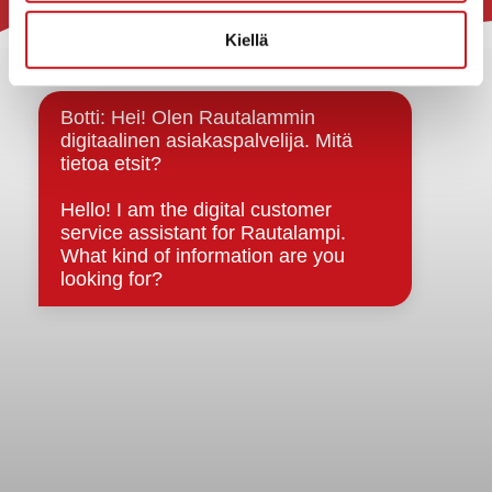
Rautalammin kunta
Kiellä
Yhteystiedot
Kuntainfo
Strategiat, ohjelmat, ohjeet, suunnitelmat, säännöt ja
sopimukset
Asiakirjajulkisuuskuvaus
Evästeet
Saavutettavuusseloste
Tietosuoja
Tietosuojaselosteet
Tietopyyntö
Päätöksenteko ja lähidemokratia
Päätökset, esityslistat & pöytäkirjat
Hallinto
Kunnanhallitus