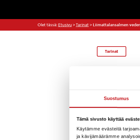
Olet tässä:
Etusivu
>
Tarinat
>
Liimattalansalmen veden
Tarinat
Torstaina iltapä
samennuksen aihe
Suostumus
Mikäli sinilevää 
eikä talousveten
myös syytä vältt
Tämä sivusto käyttää eväste
kotieläimiä. Alt
Käytämme evästeitä tarjoama
oksentelua, pään
ja kävijämäärämme analysoim
heikotusta.