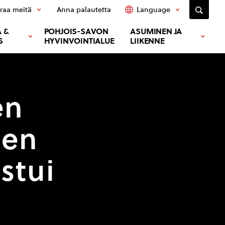
raa meitä
Anna palautetta
Language
 &
POHJOIS-SAVON
ASUMINEN JA
S
HYVINVOINTIALUE
LIIKENNE
en
sen
stui