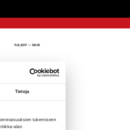
11.8.2017 — 08:10
alansalmen
Tietoja
ä löyly-, pesu-
ä uimista on
a eikä
a pahoinvointia,
 ominaisuuksien tukemiseen
meilua tai
tiikka-alan