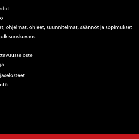
edot
fo
at, ohjelmat, ohjeet, suunnitelmat, säännöt ja sopimukset
ajulkisuuskuvaus
tavuusseloste
ja
jaselosteet
yntö