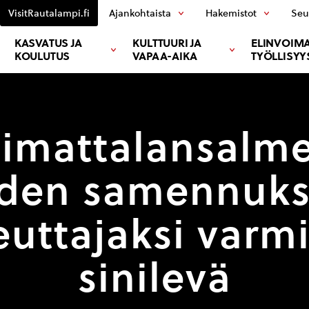
VisitRautalampi.fi
Ajankohtaista
Hakemistot
Seu
KASVATUS JA
KULTTUURI JA
ELINVOIMA
KOULUTUS
VAPAA-AIKA
TYÖLLISYY
iimattalansalm
den samennuk
euttajaksi varmi
sinilevä