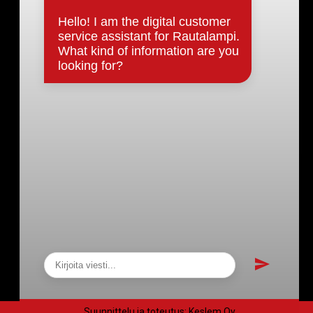
Päätökset, esityslistat & pöytäkirjat
Hallinto
Kunnanhallitus
Kunnanvaltuusto
Lautakunnat