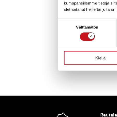
kumppaneillemme tietoja siitä
olet antanut heille tai joita o
Pohjois-Savon el
asukkaita kirjaa
Suostumuksen
JärviWikiin:
http:
Välttämätön
valinta
Lisätietoja Antt
Kiellä
« Uutishuone
Rautal