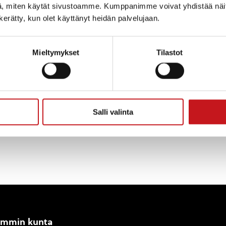
, miten käytät sivustoamme. Kumppanimme voivat yhdistää näitä t
n kerätty, kun olet käyttänyt heidän palvelujaan.
inkeino-, liikenne- ja ympäristökeskus (ELY-keskus) py
maan havaintojaan Liimattalansalmen levätilanteen ke
//www.jarviwiki.fi/
.
Mieltymykset
Tilastot
i Tuppura, 0400 784570
Salli valinta
ammin kunta