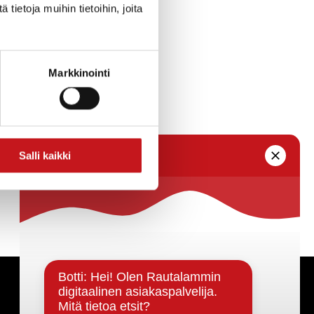
ietoja muihin tietoihin, joita
ytää paikallisia
hittymisestä
Markkinointi
Salli kaikki
Päätöksenteko ja lähidemokratia