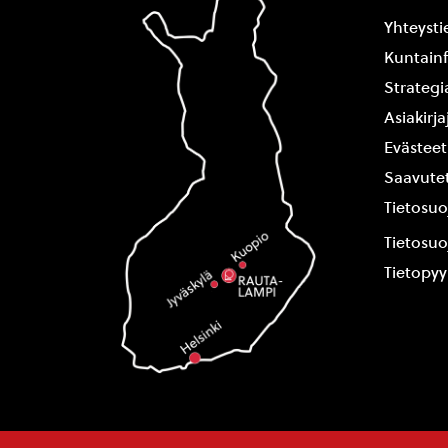
Yhteysti
Kuntain
Strategi
Asiakirj
Evästeet
Saavutet
Tietosuo
Tietosuo
Tietopy