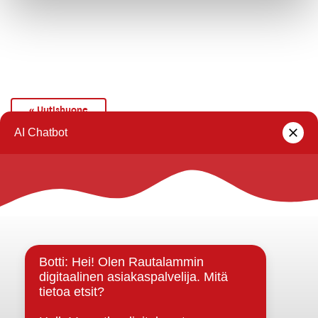
« Uutishuone
Rautalammin kunta
Yhteystiedot
Kuntainfo
Strategiat, ohjelmat, ohjeet, suunnitelmat, säännöt ja
sopimukset
Asiakirjajulkisuuskuvaus
Evästeet