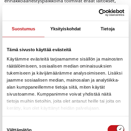
ennakkoäänestyspaikkoina toimivat eräät laitokset,
joihin lähetetään erikseen ilmoitus ennakkoäänestyksen
toimittamisesta. Äänestäjän on varauduttava
todistamaan henkilöllisyytensä (ajokortti, passi tms.)
Suostumus
Yksityiskohdat
Tietoja
Ehdokaslistojen yhdistelmä
ehdokkaat.pdf
Tämä sivusto käyttää evästeitä
Käytämme evästeitä tarjoamamme sisällön ja mainosten
Rautalammin vaalipaneeli 22.03.2017
räätälöimiseen, sosiaalisen median ominaisuuksien
tukemiseen ja kävijämäärämme analysoimiseen. Lisäksi
jaamme sosiaalisen median, mainosalan ja analytiikka-
alan kumppaneillemme tietoja siitä, miten käytät
sivustoamme. Kumppanimme voivat yhdistää näitä
tietoja muihin tietoihin, joita olet antanut heille tai joita on
kerätty, kun olet käyttänyt heidän palvelujaan.
Suostumuksen
Välttämätön
valinta