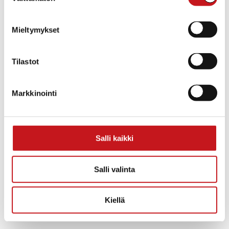
Mieltymykset
Tilastot
Rautalammin lukion vaalipaneeli
Markkinointi
23.03.2017
Salli kaikki
Salli valinta
Kiellä