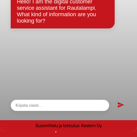
Saavutettavuusseloste
Tietosuoja
Tietosuojaselosteet
Tietopyyntö
Päätöksenteko ja lähidemokratia
Päätökset, esityslistat & pöytäkirjat
Hallinto
Kunnanhallitus
Kunnanvaltuusto
Lautakunnat
Näytä sivukartta