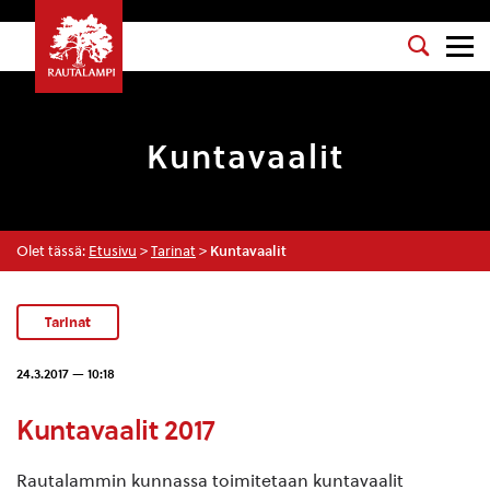
Kuntavaalit
Olet tässä:
Etusivu
>
Tarinat
>
Kuntavaalit
Tarinat
24.3.2017 — 10:18
Kuntavaalit 2017
Rautalammin kunnassa toimitetaan kuntavaalit