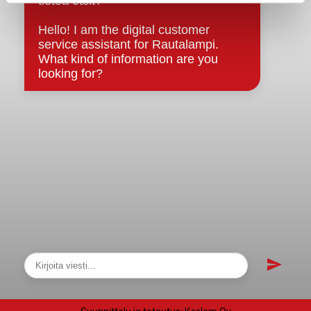
Asiakirjajulkisuuskuvaus
Evästeet
Saavutettavuusseloste
Tietosuoja
Tietosuojaselosteet
Tietopyyntö
Päätöksenteko ja lähidemokratia
Päätökset, esityslistat & pöytäkirjat
Hallinto
Kunnanhallitus
Kunnanvaltuusto
Lautakunnat