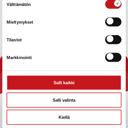
Välttämätön
valinta
Mieltymykset
Tilastot
« Uutishuone
Markkinointi
Salli kaikki
Rautalammin kunta
Yhteystiedot
Salli valinta
Kuntainfo
Strategiat, ohjelmat, ohjeet, suunnitelmat, säännöt ja
Kiellä
sopimukset