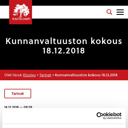
Kunnanvaltuuston kokous
18.12.2018
Olet tässä:
Etusivu
>
Tarinat
>
Kunnanvaltuuston kokous 18.12.2018
Tarinat
14.12.2018 — 08:28
Kunnanvaltuuston kokous pidetään tiistaina 18.12.2018
klo 17.00 Rautalammin kunnanviraston valtuustosalissa,