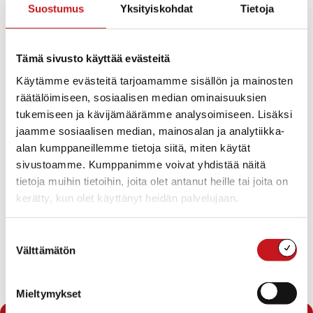
Suostumus
Yksityiskohdat
Tietoja
os. Kuopiontie 11
Kokouksessa käsitellään mm.:
Tämä sivusto käyttää evästeitä
Käytämme evästeitä tarjoamamme sisällön ja mainosten
Ipek Turuncin ja Tiia-Riitta Pitkäsen eroanomukset
luottamustehtävistä
räätälöimiseen, sosiaalisen median ominaisuuksien
Perusturvan lisätalousarvion hakeminen
tukemiseen ja kävijämäärämme analysoimiseen. Lisäksi
loppuvuodelle 2018
jaamme sosiaalisen median, mainosalan ja analytiikka-
Talousarvio vuodelle 2019 ja taloussuunnitelma
alan kumppaneillemme tietoja siitä, miten käytät
vuosille 2019-2022
sivustoamme. Kumppanimme voivat yhdistää näitä
Johtajasopimus
tietoja muihin tietoihin, joita olet antanut heille tai joita on
kerätty, kun olet käyttänyt heidän palvelujaan.
Virheen vuoksi 18.12.2018 tieto Rautalammin
kunnanvaltuuston kokoukseta puuttui Paikallislehti
Suostumuksen
Sisä-Savosta, missä normaalisti on kokouksista
Välttämätön
valinta
informoitu.
Mieltymykset
« Uutishuone