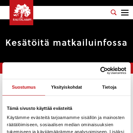
Kesätöitä matkailuinfossa
Olet tässä:
Etusivu
>
Tarinat
>
Kesätöitä matkailuinfossa
Suostumus
Yksityiskohdat
Tietoja
Tarinat
4.5.2018 — 15:26
Tämä sivusto käyttää evästeitä
Rautalammin kunnan matkailuinfossa kesätöitä tarjolla
Käytämme evästeitä tarjoamamme sisällön ja mainosten
tarmokkaalle ja iloiselle tekijälle.
räätälöimiseen, sosiaalisen median ominaisuuksien
Jos tunnistit itsesi laita hakemuksesi pikaisesti mutta
tukemiseen ja kävijämäärämme analysoimiseen. Lisäksi