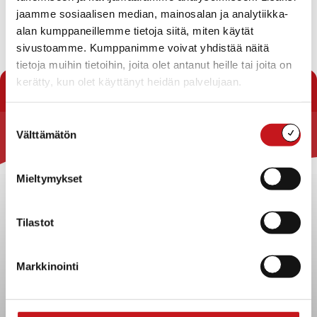
viimeistään 10.05 mennessä osoitteella :
jaamme sosiaalisen median, mainosalan ja analytiikka-
anu.sepponen@rautalampi.fi
alan kumppaneillemme tietoja siitä, miten käytät
sivustoamme. Kumppanimme voivat yhdistää näitä
tietoja muihin tietoihin, joita olet antanut heille tai joita on
« Uutishuone
kerätty, kun olet käyttänyt heidän palvelujaan.
Suostumuksen
Välttämätön
valinta
Rautalammin kunta
Yhteystiedot
Mieltymykset
Kuntainfo
Strategiat, ohjelmat, ohjeet, suunnitelmat, säännöt ja
Tilastot
sopimukset
Asiakirjajulkisuuskuvaus
Markkinointi
Evästeet
Saavutettavuusseloste
Tietosuoja