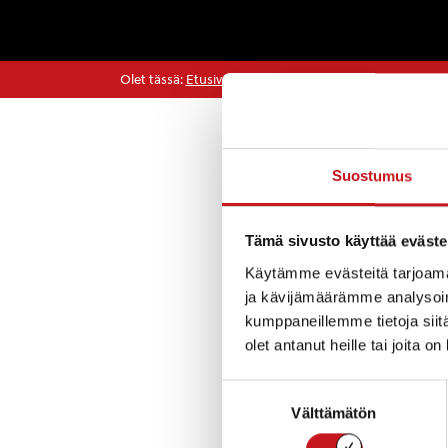
Olet tässä:
Etusivu
>
Tarinat
>
Iltakäytön liikuntasalivu
Tarinat
Suostumus
Tämä sivusto käyttää eväste
Rautalammin kunn
Salivuorojen haku
Käytämme evästeitä tarjoama
ja kävijämäärämme analysoim
Salivuorohakemu
kumppaneillemme tietoja siitä
olet antanut heille tai joita o
Suostumuksen
Välttämätön
« Uutishuone
valinta