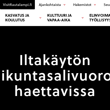
VisitRautalampi.fi
Ajankohtaista
Hakemistot
Seu
KASVATUS JA
KULTTUURI JA
ELINVOIMA
KOULUTUS
VAPAA-AIKA
TYÖLLISYY
Iltakäytön
iikuntasalivuor
haettavissa