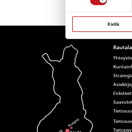
Kiellä
Rautal
Yhteysti
Kuntain
Strategi
Asiakirj
Evästeet
Saavutet
Tietosuo
Tietosuo
Tietopy