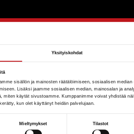
orot haettavissa
Yksityiskohdat
itä
an iltakäytön liikuntasalivuorot haettavissa kaudelle
 päättyy 18.8.2017 ja vuorot alkavat 4.9.2017
mme sisällön ja mainosten räätälöimiseen, sosiaalisen median
iseen. Lisäksi jaamme sosiaalisen median, mainosalan ja analy
s 2017-2018
, miten käytät sivustoamme. Kumppanimme voivat yhdistää näitä t
n kerätty, kun olet käyttänyt heidän palvelujaan.
Mieltymykset
Tilastot