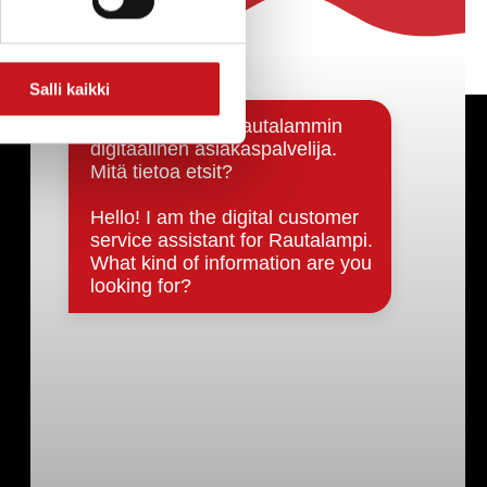
Salli kaikki
Päätöksenteko ja lähidemokratia
Päätökset, esityslistat & pöytäkirjat
Hallinto
Kunnanhallitus
Kunnanvaltuusto
Lautakunnat