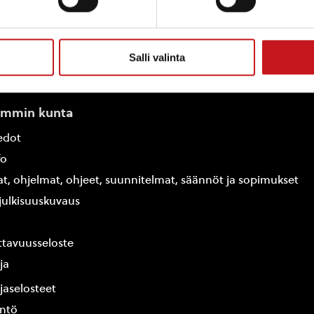
Salli valinta
ammin kunta
edot
fo
at, ohjelmat, ohjeet, suunnitelmat, säännöt ja sopimukset
ajulkisuuskuvaus
tavuusseloste
ja
jaselosteet
yntö