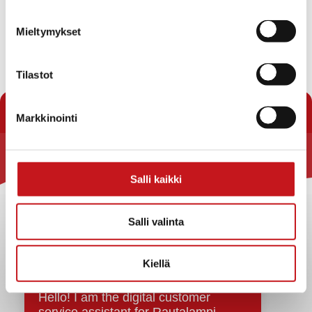
Mieltymykset
Tilastot
« Uutishuone
Markkinointi
Rautalammin kunta
Salli kaikki
Yhteystiedot
Kuntainfo
Salli valinta
Strategiat, ohjelmat, ohjeet, suunnitelmat, säännöt ja
sopimukset
Kiellä
Asiakirjajulkisuuskuvaus
Evästeet