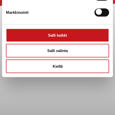
Rautalammin kunta
Yhteystiedot
Markkinointi
Kuntainfo
Strategiat, ohjelmat, ohjeet, suunnitelmat, säännöt ja
sopimukset
Salli kaikki
Asiakirjajulkisuuskuvaus
Evästeet
Salli valinta
Saavutettavuusseloste
Tietosuoja
Kiellä
Tietosuojaselosteet
Tietopyyntö
Päätöksenteko ja lähidemokratia
Päätökset, esityslistat & pöytäkirjat
Hallinto
Kunnanhallitus