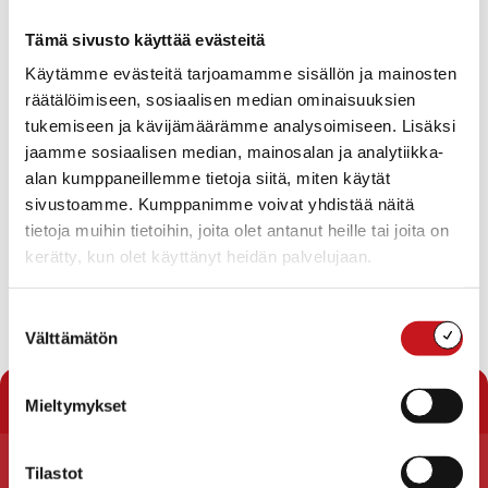
Kansa kartanon hiljaisen aamuhun unta kiskoo.
Tämä sivusto käyttää evästeitä
Ääneti kuu käy laskemaan,
Käytämme evästeitä tarjoamamme sisällön ja mainosten
puissa lunta on valkeanaan,
kattojen päällä on lunta.
räätälöimiseen, sosiaalisen median ominaisuuksien
Tonttu ei vaan saa unta.
tukemiseen ja kävijämäärämme analysoimiseen. Lisäksi
jaamme sosiaalisen median, mainosalan ja analytiikka-
Tunnelmallista Joulua ja Onnellista Uutta Vuotta kaikille
alan kumppaneillemme tietoja siitä, miten käytät
Rautalampi -heimoon kuuluville!
sivustoamme. Kumppanimme voivat yhdistää näitä
tietoja muihin tietoihin, joita olet antanut heille tai joita on
terveisin,
kerätty, kun olet käyttänyt heidän palvelujaan.
Merja Koivula-Laukka
vs.heimopäällikkö
Suostumuksen
Välttämätön
valinta
« Uutishuone
Mieltymykset
Tilastot