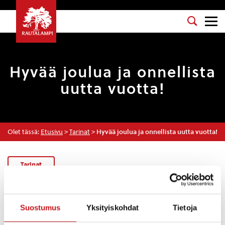
Hyvää joulua ja onnellista
uutta vuotta!
Olet tässä:
Etusivu
>
Tarinat
>
Hyvää joulua ja onnellista uutta vuotta!
Tarinat
22.12.2017 — 14:29
Suostumus
Yksityiskohdat
Tietoja
Pakkasyö on,
ja leiskuen Pohja loimuja viskoo.