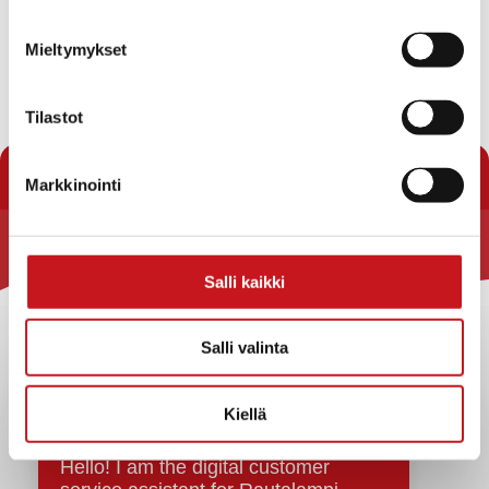
Mieltymykset
Kuulutus: Itä-Suomen hallinto-oikeuden päätös
kunnallisvalituksesta, kunnanjohtajan virkavaali
Tilastot
« Uutishuone
Markkinointi
Rautalammin kunta
Salli kaikki
Yhteystiedot
Kuntainfo
Salli valinta
Strategiat, ohjelmat, ohjeet, suunnitelmat, säännöt ja
sopimukset
Kiellä
Asiakirjajulkisuuskuvaus
Evästeet