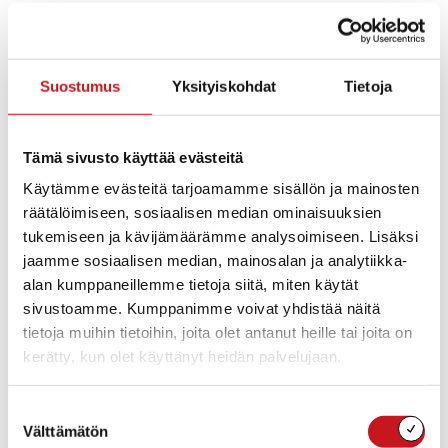
Itä-Suomen hallinto-oikeus on hylännyt Rautalammin
kunnanjohtajan virkavaalista tehdyn
kunnallisvalituksen. Valituksella haettiin Rautalammin
Suostumus
Yksityiskohdat
Tietoja
kunnanvaltuuston 7.11.2017 tekemään päätöksen
kumoamista. Kyseisen päätös koski
Anu
Sepponen
valintaa Rautalammin kunnanjohtajaksi.
Tämä sivusto käyttää evästeitä
Hallinto-oikeus antoi päätöksen asiassa 18.2.2019.
Käytämme evästeitä tarjoamamme sisällön ja mainosten
Päätöksen mukaan kunnanvaltuuston päätös ei ole
räätälöimiseen, sosiaalisen median ominaisuuksien
valituksessa esitetyin perustein lainvastainen eikä
tukemiseen ja kävijämäärämme analysoimiseen. Lisäksi
syntynyt virheellisessä. Hallinto-oikeuden mukaan
jaamme sosiaalisen median, mainosalan ja analytiikka-
asiassa ei ole jäänyt epäselväksi se, että Sepponen on
alan kumppaneillemme tietoja siitä, miten käytät
kokonaisarvion perusteella hakijoista parhaiten
sivustoamme. Kumppanimme voivat yhdistää näitä
soveltuva Rautalammin kunnanjohtajan tehtävään.
tietoja muihin tietoihin, joita olet antanut heille tai joita on
kerätty, kun olet käyttänyt heidän palvelujaan.
Sepponen on hoitanut virkaa toimittavan (vt.)
kunnanjohtajan tehtävää 1.1.2018 lähtien.
Suostumuksen
Välttämätön
valinta
Lisätietoja: