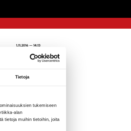
1.11.2016 — 14:13
 kunnanviraston
Tietoja
elä-Konneveden
vistettu Etelä-
ella olevaa,
nittelualueena
 ominaisuuksien tukemiseen
län länsi- ja
tiikka-alan
ietoja muihin tietoihin, joita
 toimittaa