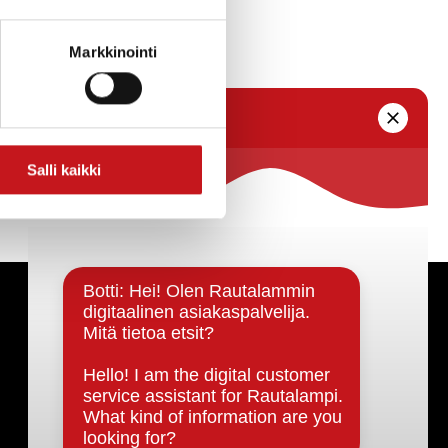
 osoitteella:
Markkinointi
Salli kaikki
Päätöksenteko ja lähidemokratia
Päätökset, esityslistat & pöytäkirjat
Hallinto
Kunnanhallitus