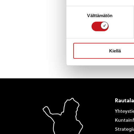
Rautalammin kunn
Suostumuksen
Rautalammin kun
Välttämätön
valinta
« Uutishuone
Kiellä
Rautal
Yhteysti
Kuntain
Strategi