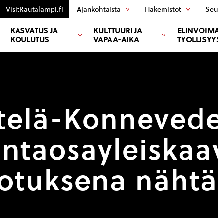
VisitRautalampi.fi
Ajankohtaista
Hakemistot
Seu
KASVATUS JA
KULTTUURI JA
ELINVOIMA
KOULUTUS
VAPAA-AIKA
TYÖLLISYY
telä-Konneved
antaosayleiskaa
otuksena nähtäv