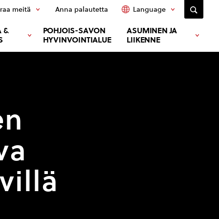
raa meitä
Anna palautetta
Language
 &
POHJOIS-SAVON
ASUMINEN JA
S
HYVINVOINTIALUE
LIIKENNE
en
va
illä