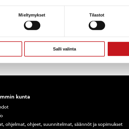
anhallitukselle ennen nähtävillä oloajan päättymistä
ta Kuopiontie 11, 77700 Rautalampi.
Mieltymykset
Tilastot
Salli valinta
ammin kunta
edot
fo
at, ohjelmat, ohjeet, suunnitelmat, säännöt ja sopimukset