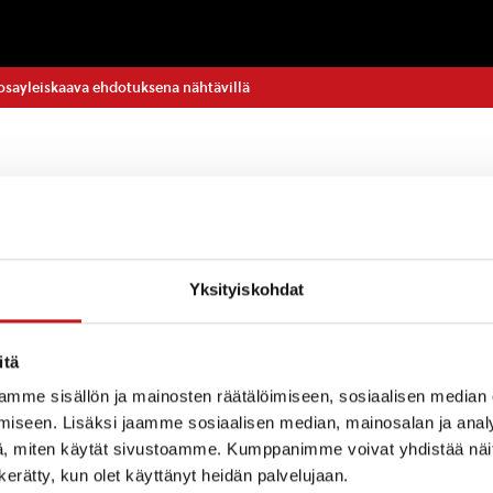
sayleiskaava ehdotuksena nähtävillä
nan internetsivuilla, www.rautalampi.fi/kaavat, sekä
Yksityiskohdat
teessä on nähtävillä 1.11. – 30.11.2016 välisen ajan Et
vaehdotus. Tarkoituksena on päivittää vuonna 1998 vah
aosayleiskaava vastaamaan Konneveden kunnan puol
itä
kevaa jo aiemmin päivitettyä, rantayleiskaavaa. Suun
mme sisällön ja mainosten räätälöimiseen, sosiaalisen median
esistön itäsosa ranta-alueineen Rautalammin kirkonky
iseen. Lisäksi jaamme sosiaalisen median, mainosalan ja analy
, miten käytät sivustoamme. Kumppanimme voivat yhdistää näitä t
n kerätty, kun olet käyttänyt heidän palvelujaan.
koskevat kirjalliset mielipiteet ja huomautukset tulee