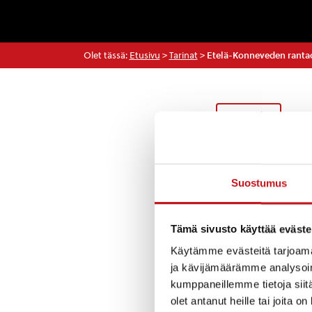
Olet tässä:
Etusivu
>
Tarinat
>
Etelä-Konneveden rantao
Tarinat
Rautalammin kun
Suostumus
yhteispalvelupis
rantaosayleiskaa
Konneveden rant
Tämä sivusto käyttää eväste
samaa järveä kos
Käytämme evästeitä tarjoama
on Konneveden v
ja kävijämäärämme analysoim
luonaispuolella.
kumppaneillemme tietoja siitä
olet antanut heille tai joita o
Kaavaaehdotusta 